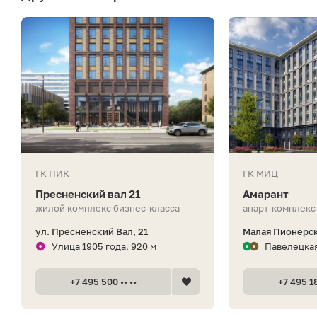
ГК ПИК
ГК МИЦ
Пресненский вал 21
Амарант
жилой комплекс бизнес-класса
апарт-комплекс
ул. Пресненский Вал, 21
Малая Пионерска
Улица 1905 года, 920 м
Павелецкая
+7 495 500 •• ••
+7 495 18