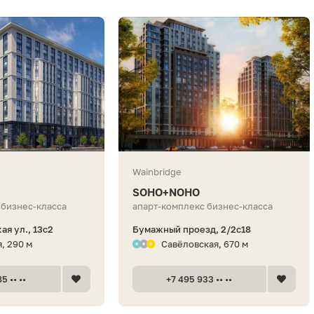
Wainbridge
SOHO+NOHO
 бизнес-класса
апарт-комплекс бизнес-класса
я ул., 13с2
Бумажный проезд, 2/2с18
, 290 м
Савёловская, 670 м
5 •• ••
+7 495 933 •• ••