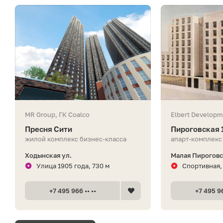
MR Group, ГК Coalco
Elbert Developm
Пресня Сити
Пироговская 
жилой комплекс бизнес-класса
апарт-комплекс
Ходынская ул.
Малая Пироговск
Улица 1905 года, 730 м
Спортивная,
+7 495 966 •• ••
+7 495 96