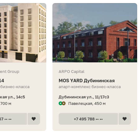
ent Group
ARPO Capital
14
MOS YARD Дубининская
 бизнес-класса
апарт-комплекс бизнес-класса
ая ул., 14с5
Дубининская ул., 11/17с3
 700 м
Павелецкая, 450 м
7 •• ••
+7 495 788 •• ••