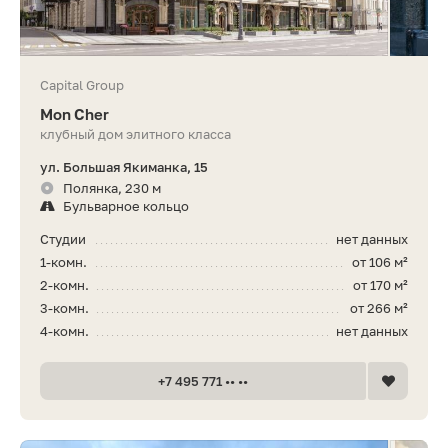
Capital Group
Mon Cher
клубный дом элитного класса
ул. Большая Якиманка, 15
Полянка, 230 м
Бульварное кольцо
Студии
нет данных
1-комн.
от 106 м²
2-комн.
от 170 м²
3-комн.
от 266 м²
4-комн.
нет данных
+7 495 771 •• ••