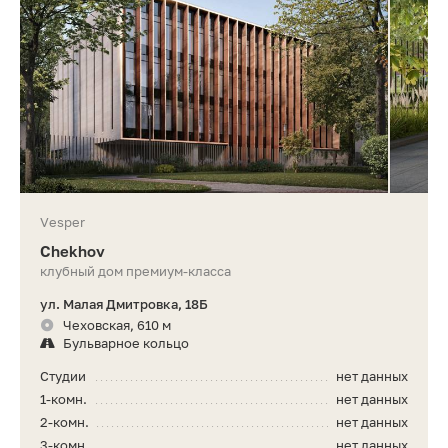
Vesper
Chekhov
клубный дом премиум-класса
ул. Малая Дмитровка, 18Б
Чеховская, 610 м
Бульварное кольцо
Студии
нет данных
1-комн.
нет данных
2-комн.
нет данных
3-комн.
нет данных