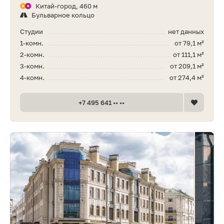
Китай-город, 460 м
Бульварное кольцо
Студии
нет данных
1-комн.
от 79,1 м²
2-комн.
от 111,1 м²
3-комн.
от 209,1 м²
4-комн.
от 274,4 м²
+7 495 641 •• ••