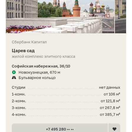
Сбербанк Капитал
Царев сад
жилой комплекс элитного класса
Софийская набережная, 36/10
Новокузнецкая, 670 м
Бульварное кольцо
Студии
нет данных
1-комн.
от 106 м²
2-комн.
от 121,8 м²
3-комн.
от 267,8 м²
4-комн.
от 385,7 м²
+7 495 280 •• ••