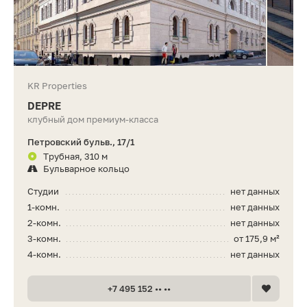
KR Properties
DEPRE
клубный дом премиум-класса
Петровский бульв., 17/1
Трубная, 310 м
Бульварное кольцо
Студии
нет данных
1-комн.
нет данных
2-комн.
нет данных
3-комн.
от 175,9 м²
4-комн.
нет данных
+7 495 152 •• ••