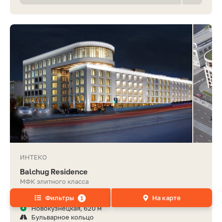
ИНТЕКО
Balchug Residence
МФК элитного класса
Фильтры
На карте
Садовническая ул., 29
1
Новокузнецкая, 620 м
Бульварное кольцо