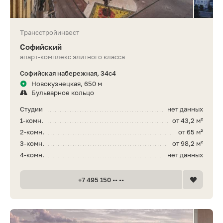
Трансстройинвест
Софийский
апарт-комплекс элитного класса
Софийская набережная, 34с4
Новокузнецкая, 650 м
Бульварное кольцо
Студии
нет данных
1-комн.
от 43,2 м²
2-комн.
от 65 м²
3-комн.
от 98,2 м²
4-комн.
нет данных
+7 495 150 •• ••