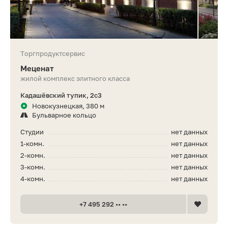
Торгпродуктсервис
Меценат
жилой комплекс элитного класса
Кадашёвский тупик, 2с3
Новокузнецкая, 380 м
Бульварное кольцо
Студии
нет данных
1-комн.
нет данных
2-комн.
нет данных
3-комн.
нет данных
4-комн.
нет данных
+7 495 292 •• ••