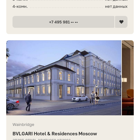
4-комн.
нет данных
+7 495 981 •• ••
Wainbridge
BVLGARI Hotel & Residences Moscow
апарт-отель элитного класса