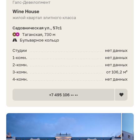
Галс-Девелопмент
Wine House
жилой квартал элитного класса
Садовническая ул., 57с1
Таганская, 730 м
Бульварное кольцо
Студии
нет данных
1-комн.
нет данных
2-комн.
нет данных
3-комн.
от 106,2 м²
4-комн.
нет данных
+7 495 106 •• ••