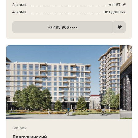
3-комн.
от 167 м²
4-комн.
нет данных
+7 495 966 •• ••
Sminex
Лаврушинский