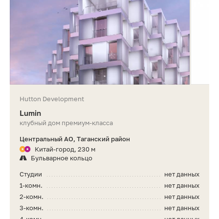
Hutton Development
Lumin
клубный дом премиум-класса
Центральный АО, Таганский район
Китай-город, 230 м
Бульварное кольцо
Студии
нет данных
1-комн.
нет данных
2-комн.
нет данных
3-комн.
нет данных