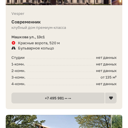
Vesper
Современник
клубный дом премиум-класса
Машкова ул., 13с1
Красные ворота, 520 м
Бульварное кольцо
Студии
нет данных
1-комн.
нет данных
2-комн.
нет данных
3-комн.
от 135 м²
4-комн.
нет данных
+7 495 981 •• ••