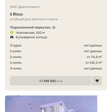
ВМС Девелопмент
il Ricco
клубный дом элитного класса
Подсосенский переулок, 11
Чкаловская, 510 м
Бульварное кольцо
Студии
нет данных
1-комн.
нет данных
2-комн.
от 74,9 м²
3-комн.
от 116,2 м²
4-комн.
нет данных
+7 495 641 •• ••