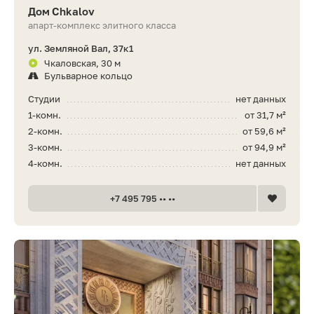
Дом Chkalov
апарт-комплекс элитного класса
ул. Земляной Вал, 37к1
Чкаловская, 30 м
Бульварное кольцо
Студии
нет данных
1-комн.
от 31,7 м²
2-комн.
от 59,6 м²
3-комн.
от 94,9 м²
4-комн.
нет данных
+7 495 795 •• ••