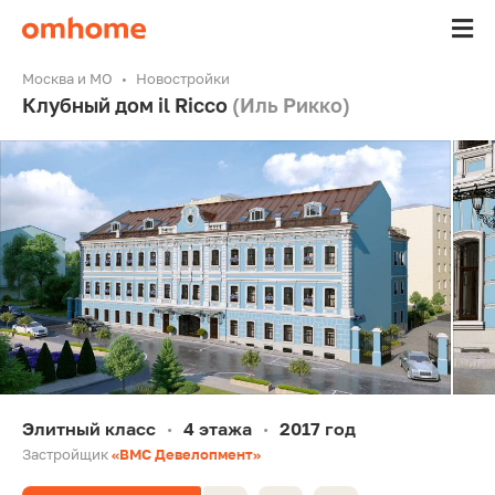
Москва и МО
Новостройки
Клубный дом il Ricco
(Иль Рикко)
Элитный класс
4 этажа
2017 год
•
•
Застройщик
«ВМС Девелопмент»