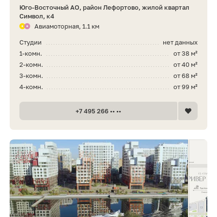
Юго-Восточный АО, район Лефортово, жилой квартал
Символ, к4
Авиамоторная, 1.1 км
Студии
нет данных
1-комн.
от 38 м²
2-комн.
от 40 м²
3-комн.
от 68 м²
4-комн.
от 99 м²
+7 495 266 •• ••