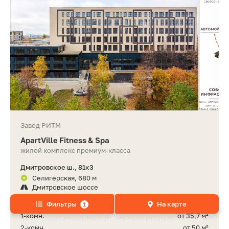
Завод РИТМ
ApartVille Fitness & Spa
жилой комплекс премиум-класса
Дмитровское ш., 81к3
Селигерская, 680 м
Дмитровское шоссе
Фильтры
На карте
Студии
нет данных
1
1-комн.
от 35,7 м²
2-комн.
от 50 м²