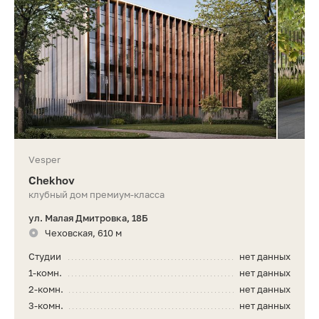
Vesper
Chekhov
клубный дом премиум-класса
ул. Малая Дмитровка, 18Б
Чеховская, 610 м
Студии
нет данных
1-комн.
нет данных
2-комн.
нет данных
3-комн.
нет данных