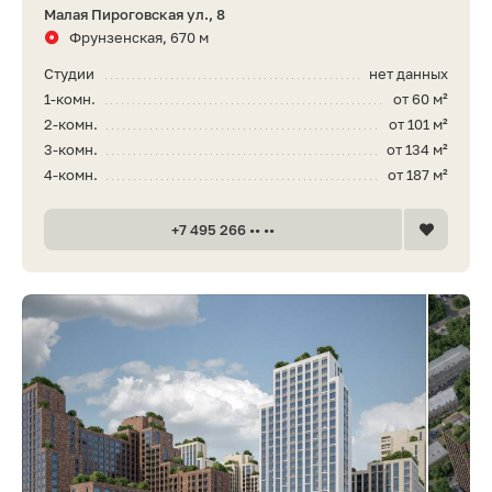
Малая Пироговская ул., 8
Фрунзенская, 670 м
Студии
нет данных
1-комн.
от 60 м²
2-комн.
от 101 м²
3-комн.
от 134 м²
4-комн.
от 187 м²
+7 495 266 •• ••