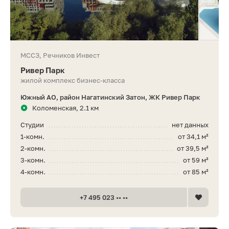
МССЗ, Речников Инвест
Ривер Парк
жилой комплекс бизнес-класса
Южный АО, район Нагатинский Затон, ЖК Ривер Парк
Коломенская, 2.1 км
Студии
нет данных
1-комн.
от 34,1 м²
2-комн.
от 39,5 м²
3-комн.
от 59 м²
4-комн.
от 85 м²
+7 495 023 •• ••