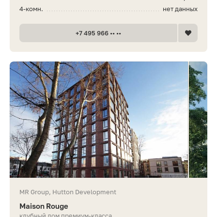
4-комн.
нет данных
+7 495 966 •• ••
MR Group, Hutton Development
Maison Rouge
клубный дом премиум-класса