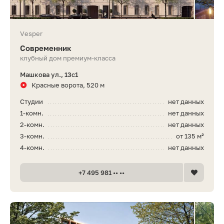
Vesper
Современник
клубный дом премиум-класса
Машкова ул., 13с1
Красные ворота, 520 м
Студии
нет данных
1-комн.
нет данных
2-комн.
нет данных
3-комн.
от 135 м²
4-комн.
нет данных
+7 495 981 •• ••