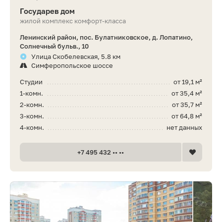
Государев дом
жилой комплекс комфорт-класса
Ленинский район, пос. Булатниковское, д. Лопатино,
Солнечный бульв., 10
Улица Скобелевская, 5.8 км
Симферопольское шоссе
Студии
от 19,1 м²
1-комн.
от 35,4 м²
2-комн.
от 35,7 м²
3-комн.
от 64,8 м²
4-комн.
нет данных
+7 495 432 •• ••