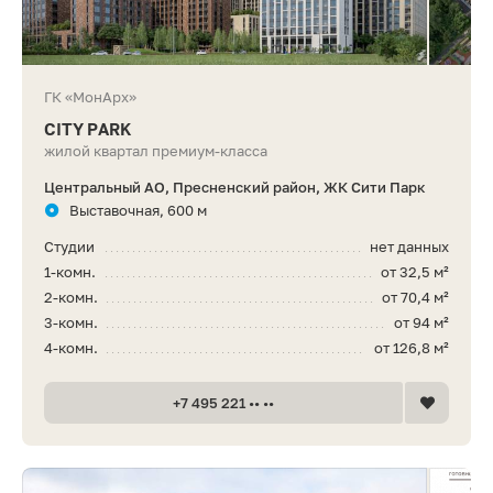
ГК «МонАрх»
CITY PARK
жилой квартал премиум-класса
Центральный АО, Пресненский район, ЖК Сити Парк
Выставочная, 600 м
Студии
нет данных
1-комн.
от 32,5 м²
2-комн.
от 70,4 м²
3-комн.
от 94 м²
4-комн.
от 126,8 м²
+7 495 221 •• ••