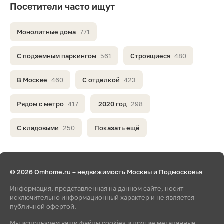
Посетители часто ищут
Монолитные дома
771
С подземным паркингом
561
Строящиеся
480
В Москве
460
С отделкой
423
Рядом с метро
417
2020 год
298
С кладовыми
250
Показать ещё
© 2026 Omhome.ru – недвижимость Москвы и Подмосковья
Информация, представленная на данном сайте, носит
исключительно информационный характер и не является
публичной офертой.
Мы используем ваши файлы cookies и другие метаданные