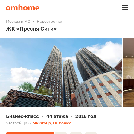
Москва и МО
Новостройки
ЖК «Пресня Сити»
Бизнес-класс
44 этажа
2018 год
•
•
Застройщики
MR Group
,
ГК Coalco