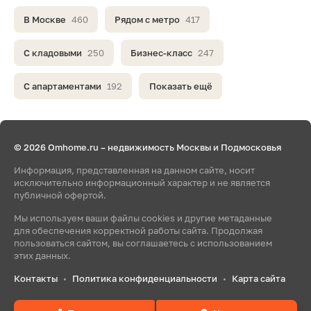
В Москве
460
Рядом с метро
417
С кладовыми
250
Бизнес-класс
247
С апартаментами
192
Показать ещё
© 2026 Omhome.ru – недвижимость Москвы и Подмосковья
Информация, представленная на данном сайте, носит
исключительно информационный характер и не является
публичной офертой.
Мы используем ваши файлы cookies и другие метаданные
для обеспечения корректной работы сайта. Продолжая
пользоваться сайтом, вы соглашаетесь с использованием
этих данных.
Контакты
Политика конфиденциальности
Карта сайта
•
•