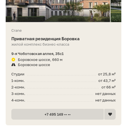
Crane
Приватная резиденция Боровка
жилой комплекс бизнес-класса
9-я Чоботовская аллея, 35с1
Боровское шоссе, 660 м
Боровское шоссе
Студии
от 25,8 м²
1-комн.
от 43,7 м²
2-комн.
от 66 м²
3-комн.
нет данных
4-комн.
нет данных
+7 495 149 •• ••