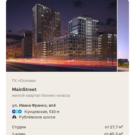
ГК «Основа»
MainStreet
жилой квартал бизнес-класса
ул. Ивана Франко, вл4
Кунцевская, 510 м
Рублёвское шоссе
Студии
от 27,7 м²
1-комн.
от 40,3 м²