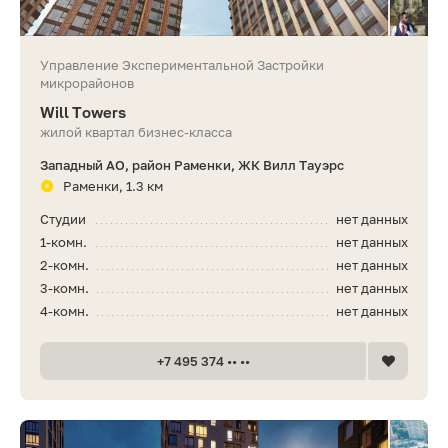
Управление Экспериментальной Застройки
микрорайонов
Will Towers
жилой квартал бизнес-класса
Западный АО, район Раменки, ЖК Вилл Тауэрс
Раменки, 1.3 км
Студии
нет данных
1-комн.
нет данных
2-комн.
нет данных
3-комн.
нет данных
4-комн.
нет данных
+7 495 374 •• ••