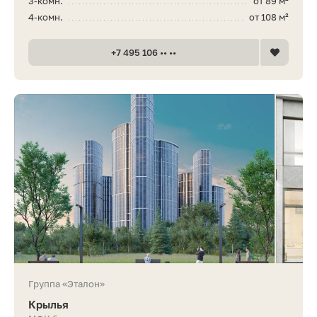
3-комн.
от 89 м²
4-комн.
от 108 м²
+7 495 106 •• ••
Группа «Эталон»
Крылья