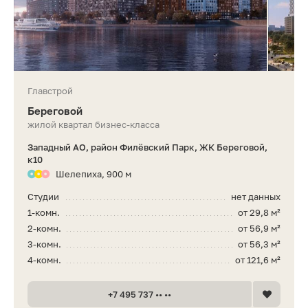
Главстрой
Береговой
жилой квартал бизнес-класса
Западный АО, район Филёвский Парк, ЖК Береговой,
к10
Шелепиха, 900 м
Студии
нет данных
1-комн.
от 29,8 м²
2-комн.
от 56,9 м²
3-комн.
от 56,3 м²
4-комн.
от 121,6 м²
+7 495 737 •• ••