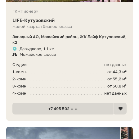
ГК «Пионер»
LIFE-Кутузовский
жилой квартал бизнес-класса
Западный АО, Можайский район, ЖК Лайф Кутузовский,
к2
Давыдково, 1.1 км
Можайское шоссе
Студии
нет данных
1-комн.
от 44,3 м²
2-комн.
от 55,2 м²
3-комн.
от 50,8 м²
4-комн.
нет данных
+7 495 502 •• ••