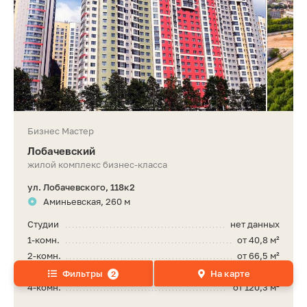
Бизнес Мастер
Лобачевский
жилой комплекс бизнес-класса
ул. Лобачевского, 118к2
Аминьевская, 260 м
Студии
нет данных
1-комн.
от 40,8 м²
2-комн.
от 66,5 м²
3-комн.
от 93,5 м²
Фильтры
На карте
2
4-комн.
от 120,3 м²