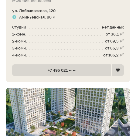
МФК бизнес-класса
ул. Лобачевского, 120
Аминьевская, 80 м
Студии
нет данных
1-комн.
от 36,1 м²
2-комн.
от 69,5 м²
3-комн.
от 86,3 м²
4-комн.
от 106,2 м²
+7 495 021 •• ••