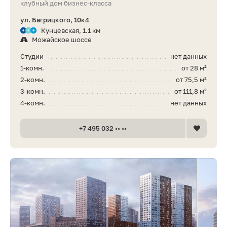
клубный дом бизнес-класса
ул. Багрицкого, 10к4
Кунцевская, 1.1 км
Можайское шоссе
Студии
нет данных
1-комн.
от 28 м²
2-комн.
от 75,5 м²
3-комн.
от 111,8 м²
4-комн.
нет данных
+7 495 032 •• ••