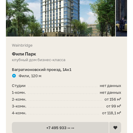
Wainbridge
Фили Парк
клубный дом бизнес-класса
Багратионовский проезд, 1Ак1
Фили, 120 м
Студии
нет данных
1-комн.
нет данных
2-комн.
от 156 м²
3-комн.
от 99 м²
4-комн.
от 118,1 м²
+7 495 933 •• ••