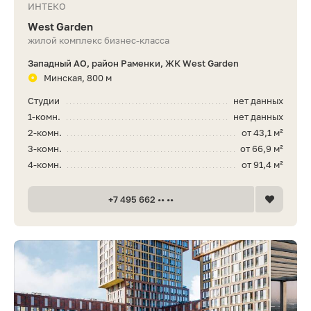
ИНТЕКО
West Garden
жилой комплекс бизнес-класса
Западный АО, район Раменки, ЖК West Garden
Минская, 800 м
Студии
нет данных
1-комн.
нет данных
2-комн.
от 43,1 м²
3-комн.
от 66,9 м²
4-комн.
от 91,4 м²
+7 495 662 •• ••