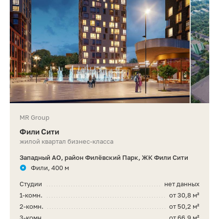
MR Group
Фили Сити
жилой квартал бизнес-класса
Западный АО, район Филёвский Парк, ЖК Фили Сити
Фили, 400 м
Студии
нет данных
1-комн.
от 30,8 м²
2-комн.
от 50,2 м²
3-комн.
от 66,9 м²