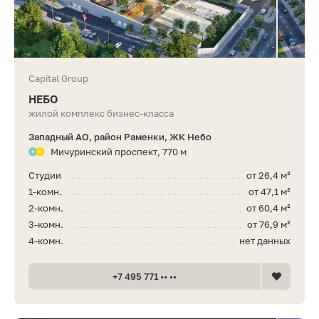
Capital Group
НЕБО
жилой комплекс бизнес-класса
Западный АО, район Раменки, ЖК Небо
Мичуринский проспект, 770 м
Студии
от 26,4 м²
1-комн.
от 47,1 м²
2-комн.
от 60,4 м²
3-комн.
от 76,9 м²
4-комн.
нет данных
+7 495 771 •• ••