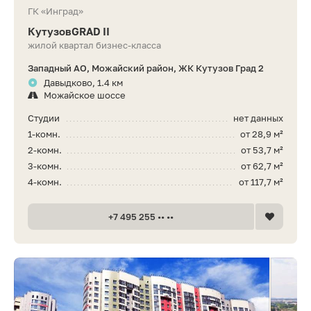
ГК «Инград»
КутузовGRAD II
жилой квартал бизнес-класса
Западный АО, Можайский район, ЖК Кутузов Град 2
Давыдково, 1.4 км
Можайское шоссе
Студии
нет данных
1-комн.
от 28,9 м²
2-комн.
от 53,7 м²
3-комн.
от 62,7 м²
4-комн.
от 117,7 м²
+7 495 255 •• ••