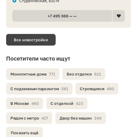
Студенческая, 810 м
+7 495 966 •• ••
Все новостройки
Посетители часто ищут
Монолитные дома
771
Без отделки
621
С подземным паркингом
561
Строящиеся
480
В Москве
460
С отделкой
423
Рядом с метро
417
Двор без машин
349
Показать ещё