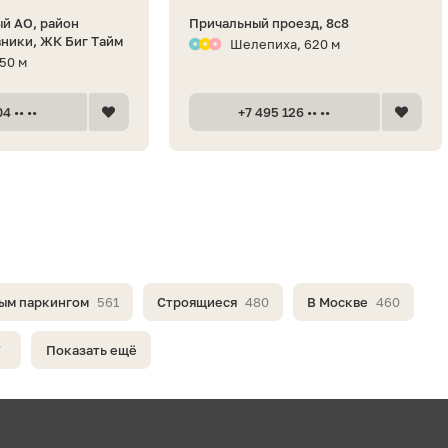
й АО, район
Причальный проезд, 8с8
ники, ЖК Биг Тайм
Шелепиха, 620 м
50 м
4 •• ••
+7 495 126 •• ••
ым паркингом
561
Строящиеся
480
В Москве
460
7
Показать ещё