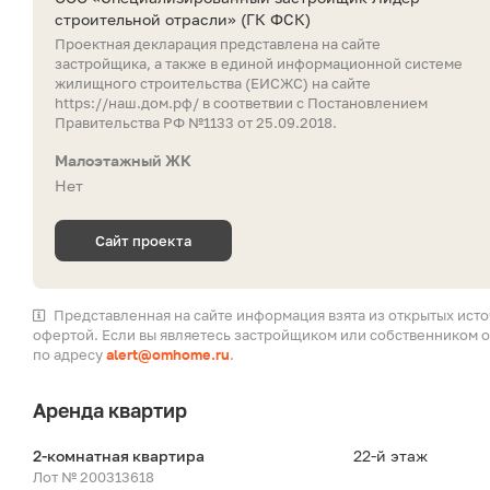
строительной отрасли»
(ГК ФСК)
Проектная декларация представлена на сайте
застройщика, а также в единой информационной системе
жилищного строительства (ЕИСЖС) на сайте
https://наш.дом.рф/
в соответвии с Постановлением
Правительства РФ №1133 от 25.09.2018.
Малоэтажный ЖК
Нет
Сайт проекта
Представленная на сайте информация взята из открытых ист
офертой. Если вы являетесь застройщиком или собственником о
по адресу
alert@omhome.ru
.
Аренда квартир
2-комнатная квартира
22-й этаж
Лот № 200313618