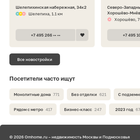
Шелепихинская набережная, 34к2
Северо-Западны
Хорошёво-Мнёв
Шелепиха, 1.1 км
Хорошёво, 7
+7 495 266 •• ••
+7 495 10
Все новостройки
Посетители часто ищут
Монолитные дома
771
Без отделки
621
С подземн
Рядом с метро
417
Бизнес-класс
247
2023 год
6
© 2026 Omhome.ru – недвижимость Москвы и Подмосковья