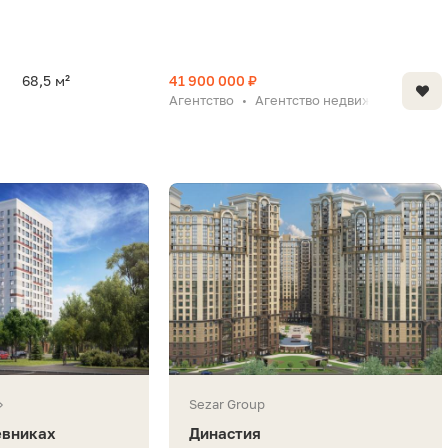
68,5 м²
41 900 000 ₽
Агентство
Агентство недвижимости «Х
•
»
Sezar Group
евниках
Династия