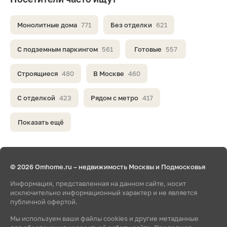
Монолитные дома
771
Без отделки
621
С подземным паркингом
561
Готовые
557
Строящиеся
480
В Москве
460
С отделкой
423
Рядом с метро
417
Показать ещё
© 2026 Omhome.ru – недвижимость Москвы и Подмосковья
Информация, представленная на данном сайте, носит
исключительно информационный характер и не является
публичной офертой.
Мы используем ваши файлы cookies и другие метаданные