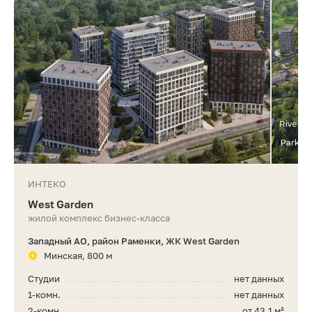
ИНТЕКО
West Garden
жилой комплекс бизнес-класса
Западный АО, район Раменки, ЖК West Garden
Минская, 800 м
Студии
нет данных
1-комн.
нет данных
2-комн.
от 43,1 м²