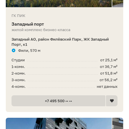
ГК ПИК
Западный порт
жилой комплекс бизнес-класса
Западный АО, район Филёвский Парк, ЖК Западный
Порт, к1
Фили, 570 м
Студии
от 25,1 м²
1-комн.
от 36,7 м²
2-комн.
от 51,8 м²
3-комн.
от 56,2 м²
4-комн.
нет данных
+7 495 500 •• ••