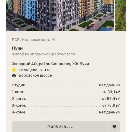
ЛСР. Недвижимость-М
Лучи
жилой комплекс комфорт-класса
Западный АО, район Солнцево, ЖК Лучи
Солнцево, 610 м
Боровское шоссе
Студии
нет данных
1-комн.
от 33,1 м²
2-комн.
от 56,4 м²
3-комн.
от 75,9 м²
4-комн.
нет данных
+7 495 228 •• ••