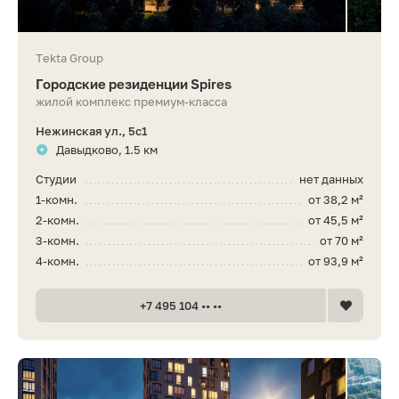
Tekta Group
Городские резиденции Spires
жилой комплекс премиум-класса
Нежинская ул., 5с1
Давыдково, 1.5 км
Студии
нет данных
1-комн.
от 38,2 м²
2-комн.
от 45,5 м²
3-комн.
от 70 м²
4-комн.
от 93,9 м²
+7 495 104 •• ••