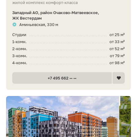
жилой комплекс комфорт-класса
Западный АО, район Очаково-Матвеевское,
ЖК Вестердам
Аминьевская, 330 м
Студии
от 25 м²
1-комн.
от 33 м²
2-комн.
от 52 м²
3-комн.
от 79 м²
4-комн.
от 98 м²
+7 495 662 •• ••