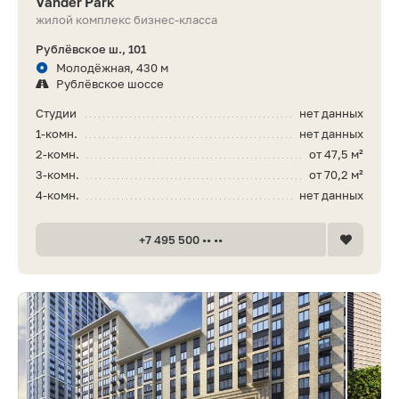
Vander Park
жилой комплекс бизнес-класса
Рублёвское ш., 101
Молодёжная, 430 м
Рублёвское шоссе
Студии
нет данных
1-комн.
нет данных
2-комн.
от 47,5 м²
3-комн.
от 70,2 м²
4-комн.
нет данных
+7 495 500 •• ••