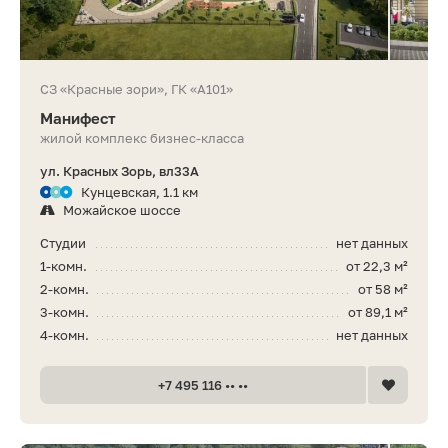
СЗ «Красные зори», ГК «А101»
Манифест
жилой комплекс бизнес-класса
ул. Красных Зорь, вл33А
Кунцевская, 1.1 км
Можайское шоссе
Студии
нет данных
1-комн.
от 22,3 м²
2-комн.
от 58 м²
3-комн.
от 89,1 м²
4-комн.
нет данных
+7 495 116 •• ••