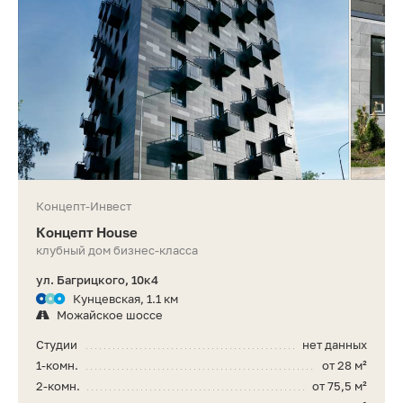
Концепт-Инвест
Концепт House
клубный дом бизнес-класса
ул. Багрицкого, 10к4
Кунцевская, 1.1 км
Можайское шоссе
Студии
нет данных
1-комн.
от 28 м²
2-комн.
от 75,5 м²