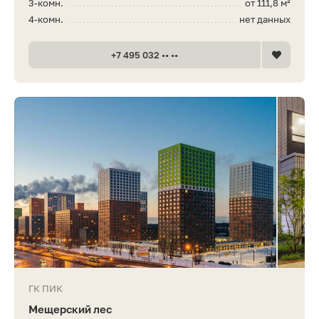
3-комн.
от 111,8 м²
4-комн.
нет данных
+7 495 032 •• ••
ГК ПИК
Мещерский лес