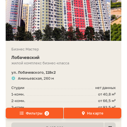
Бизнес Мастер
Лобачевский
жилой комплекс бизнес-класса
ул. Лобачевского, 118к2
Аминьевская, 260 м
Студии
нет данных
1-комн.
от 40,8 м²
2-комн.
от 66,5 м²
3-комн.
от 93,5 м²
Фильтры
На карте
2
4-комн.
от 120,3 м²