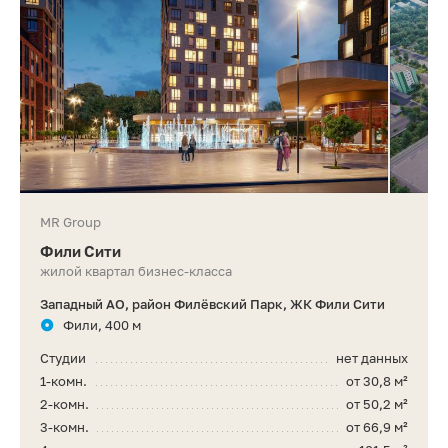
MR Group
Фили Сити
жилой квартал бизнес-класса
Западный АО, район Филёвский Парк, ЖК Фили Сити
Фили, 400 м
Студии
нет данных
1-комн.
от 30,8 м²
2-комн.
от 50,2 м²
3-комн.
от 66,9 м²