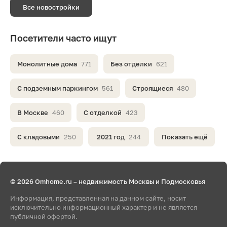
Все новостройки
Посетители часто ищут
Монолитные дома
771
Без отделки
621
С подземным паркингом
561
Строящиеся
480
В Москве
460
С отделкой
423
С кладовыми
250
2021 год
244
Показать ещё
© 2026 Omhome.ru – недвижимость Москвы и Подмосковья
Информация, представленная на данном сайте, носит
исключительно информационный характер и не является
публичной офертой.