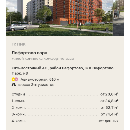
ГК ПИК
Лефортово парк
жилой комплекс комфорт-класса
Юго-Восточный АО, район Лефортово, ЖК Лефортово
Парк, к8
Авиамоторная, 610 м
шоссе Энтузиастов
Студии
от 20,6 м²
1-комн.
от 34,8 м²
2-комн.
от 52,7 м²
3-комн.
от 74,4 м²
4-комн.
нет данных