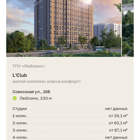
ТПУ «Люблино»
L'Club
жилой комплекс класса комфорт+
Совхозная ул., 10Б
Люблино, 230 м
Студии
нет данных
1-комн.
от 39,1 м²
2-комн.
от 60,1 м²
3-комн.
от 87,1 м²
4-комн.
нет данных