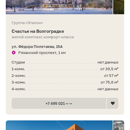
Группа «Эталон»
Счастье на Волгоградке
жилой комплекс комфорт-класса
ул. Фёдора Полетаева, 15А
Рязанский проспект, 1 км
Студии
нет данных
1-комн.
от 39,5 м²
2-комн.
от 57 м²
3-комн.
от 75,6 м²
4-комн.
нет данных
+7 495 021 •• ••