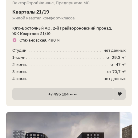
ВекторСтройФинанс, Предприятие МС
Кварталы 21/19
жилой квартал комфорт-класса
Юго-Восточный АО, 2-й Грайвороновский проезд,
ЖК Кварталы 21/19
Стахановская, 490 м
Студии
нет данных
1-комн.
от 29,3 м²
2-комн.
от 47 м²
3-комн.
от 70,7 м²
4-комн.
нет данных
+7 495 104 •• ••