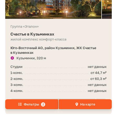
Группа «Эталон»
Счастье в Кузьминках
жилой комплекс комфорт-класса
Юго-Восточный АО, район Кузьминки, ЖК Счастье
в Кузьминках
Кузьминки, 320 м
Студии
нет данных
1-комн.
от 44,7 м²
2-комн.
от 60,3 м²
3-комн.
нет данных
4-комн.
нет данных
+7 495 021 •• ••
Фильтры
На карте
2