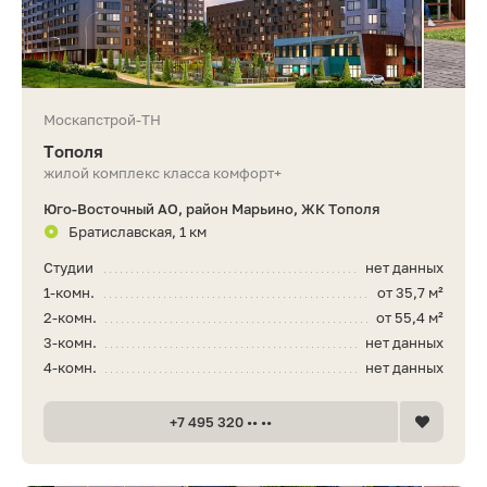
Москапстрой-ТН
Тополя
жилой комплекс класса комфорт+
Юго-Восточный АО, район Марьино, ЖК Тополя
Братиславская, 1 км
Студии
нет данных
1-комн.
от 35,7 м²
2-комн.
от 55,4 м²
3-комн.
нет данных
4-комн.
нет данных
+7 495 320 •• ••