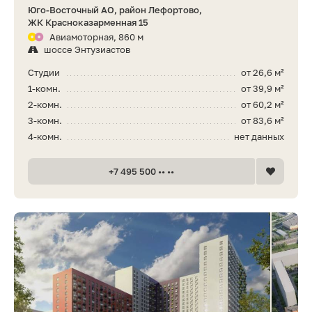
Юго-Восточный АО, район Лефортово,
ЖК Красноказарменная 15
Авиамоторная, 860 м
шоссе Энтузиастов
Студии
от 26,6 м²
1-комн.
от 39,9 м²
2-комн.
от 60,2 м²
3-комн.
от 83,6 м²
4-комн.
нет данных
+7 495 500 •• ••