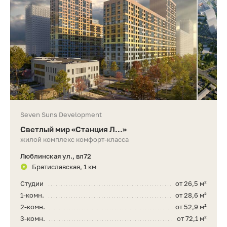
Seven Suns Development
Светлый мир «Станция Л...»
жилой комплекс комфорт-класса
Люблинская ул., вл72
Братиславская, 1 км
Студии
от 26,5 м²
1-комн.
от 28,6 м²
2-комн.
от 52,9 м²
3-комн.
от 72,1 м²