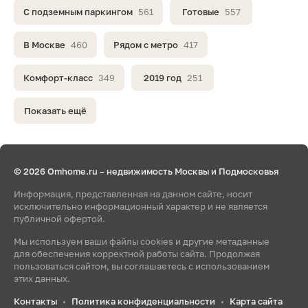
С подземным паркингом
561
Готовые
557
В Москве
460
Рядом с метро
417
Комфорт-класс
349
2019 год
251
Показать ещё
© 2026 Omhome.ru – недвижимость Москвы и Подмосковья
Информация, представленная на данном сайте, носит
исключительно информационный характер и не является
публичной офертой.
Мы используем ваши файлы cookies и другие метаданные
для обеспечения корректной работы сайта. Продолжая
пользоваться сайтом, вы соглашаетесь с использованием
этих данных.
Контакты
Политика конфиденциальности
Карта сайта
•
•