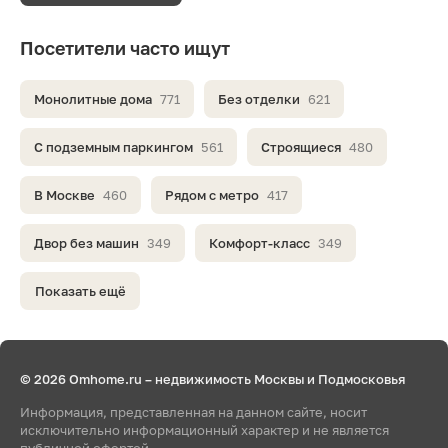
Посетители часто ищут
Монолитные дома
771
Без отделки
621
С подземным паркингом
561
Строящиеся
480
В Москве
460
Рядом с метро
417
Двор без машин
349
Комфорт-класс
349
Показать ещё
© 2026 Omhome.ru – недвижимость Москвы и Подмосковья
Информация, представленная на данном сайте, носит
исключительно информационный характер и не является