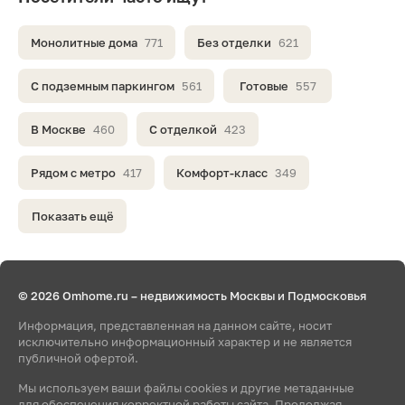
Монолитные дома
771
Без отделки
621
С подземным паркингом
561
Готовые
557
В Москве
460
С отделкой
423
Рядом с метро
417
Комфорт-класс
349
Показать ещё
© 2026 Omhome.ru – недвижимость Москвы и Подмосковья
Информация, представленная на данном сайте, носит
исключительно информационный характер и не является
публичной офертой.
Мы используем ваши файлы cookies и другие метаданные
для обеспечения корректной работы сайта. Продолжая