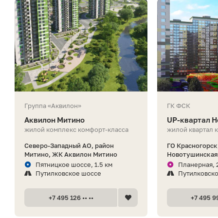
Группа «Аквилон»
ГК ФСК
Аквилон Митино
UP-квартал Н
жилой комплекс комфорт-класса
жилой квартал 
Северо-Западный АО, район
ГО Красногорск,
Митино, ЖК Аквилон Митино
Новотушинская 
Пятницкое шоссе, 1.5 км
Планерная, 
Путилковское шоссе
Путилковск
+7 495 126 •• ••
+7 495 99