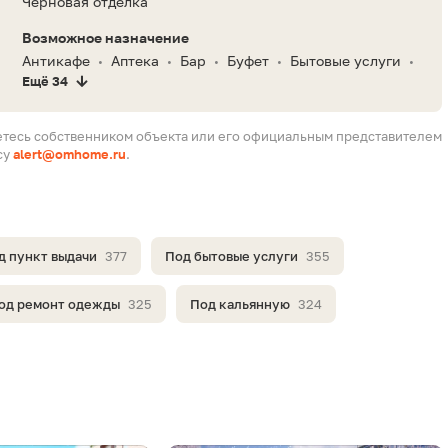
Черновая отделка
Возможное назначение
Антикафе
Аптека
Бар
Буфет
Бытовые услуги
•
•
•
•
•
Ещё 34
етесь собственником объекта или его официальным представителем
су
alert@omhome.ru
.
д пункт выдачи
377
Под бытовые услуги
355
од ремонт одежды
325
Под кальянную
324