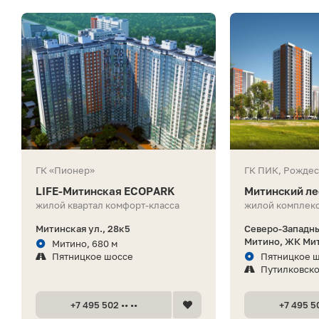
ГК «Пионер»
ГК ПИК, Рождес
LIFE-Митинская ECOPARK
Митинский ле
жилой квартал комфорт-класса
жилой комплекс
Митинская ул., 28к5
Северо-Западны
Митино, ЖК Мит
Митино, 680 м
Пятницкое шоссе
Пятницкое ш
Путилковск
+7 495 502 •• ••
+7 495 50