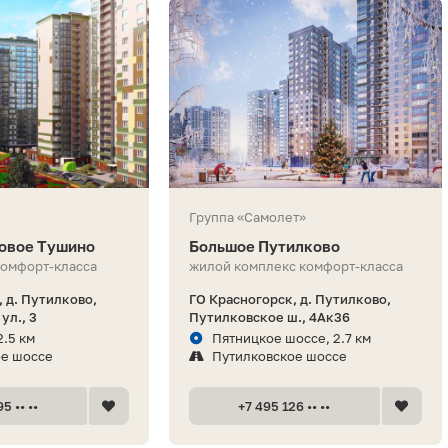
Группа «Самолет»
овое Тушино
Большое Путилково
комфорт-класса
жилой комплекс комфорт-класса
 д. Путилково,
ГО Красногорск, д. Путилково,
ул., 3
Путилковское ш., 4Ак36
2.5 км
Пятницкое шоссе, 2.7 км
ое шоссе
Путилковское шоссе
5 •• ••
+7 495 126 •• ••