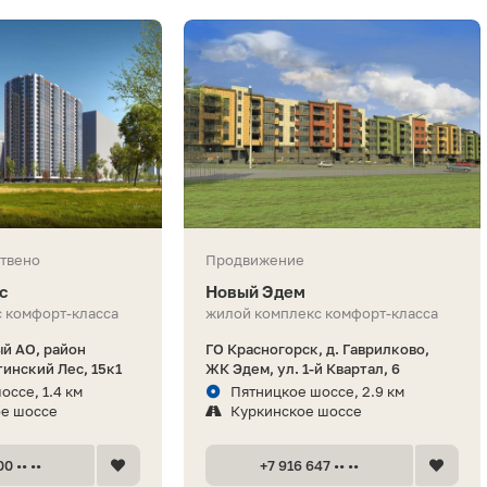
твено
Продвижение
с
Новый Эдем
 комфорт-класса
жилой комплекс комфорт-класса
й АО, район
ГО Красногорск, д. Гаврилково,
инский Лес, 15к1
ЖК Эдем, ул. 1-й Квартал, 6
оссе, 1.4 км
Пятницкое шоссе, 2.9 км
ое шоссе
Куркинское шоссе
0 •• ••
+7 916 647 •• ••