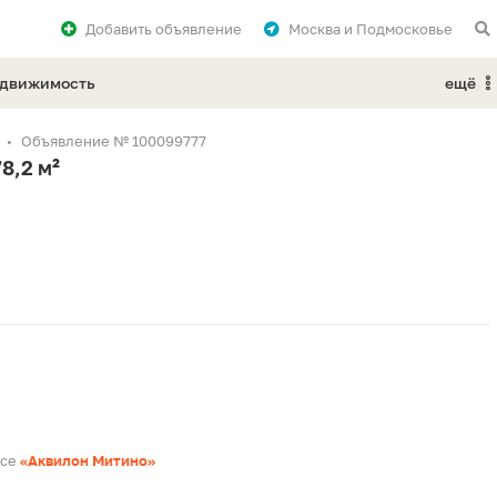
Добавить
объявление
Москва и Подмосковье
едвижимость
ещё
Объявление № 100099777
8,2 м²
ксе
«Аквилон Митино»