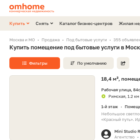
Купить
Снять
Каталог бизнес-центров
Жилая н
Москва и МО
Продажа
Под бытовые услуги
355 объявле
Купить помещение под бытовые услуги в Мос
Фильтры
По умолчанию
18,4 м², поме
Рабочая улица, 84
Римская, 1.2 км
1-й этаж
Помеще
•
Небольшое светлое
«Красный путь». Ид
Mini Studio 
Агентство
•