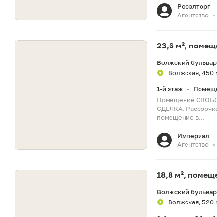
Росэлторг
Агентство
•
23,6 м², поме
Волжский бульвар,
Волжская, 450 
1-й этаж
Помеще
•
Помещение СВОБОД
СДЕЛКА. Рассрочка
помещение в...
Империал
Агентство
•
18,8 м², поме
Волжский бульвар,
Волжская, 520 