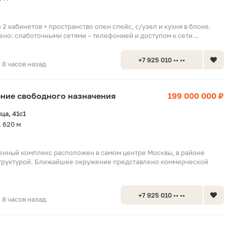
 2 кабинетов + пространство опен спейс, с/узел и кухня в блоке.
о: слаботочными сетями – телефонией и доступом к сети...
+7 925 010 •• ••
8 часов назад
ение свободного назначения
199 000 000 ₽
ца, 41с1
 620 м
нный комплекс расположен в самом центре Москвы, в районе
структурой. Ближайшее окружение представлено коммерческой
+7 925 010 •• ••
8 часов назад