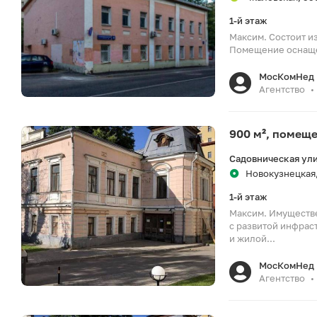
1-й этаж
Максим. Состоит из
Помещение оснащен
МосКомНед
Агентство
•
900 м², помещ
Садовническая ули
Новокузнецкая,
1-й этаж
Максим. Имуществе
с развитой инфра
и жилой...
МосКомНед
Агентство
•