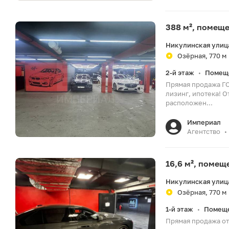
388 м², помещ
Никулинская улица
Озёрная, 770 м
2-й этаж
Помещ
•
Прямая продажа Г
лизинг, ипотека! 
расположен...
Империал
Агентство
•
16,6 м², поме
Никулинская улица
Озёрная, 770 м
1-й этаж
Помеще
•
Прямая продажа от