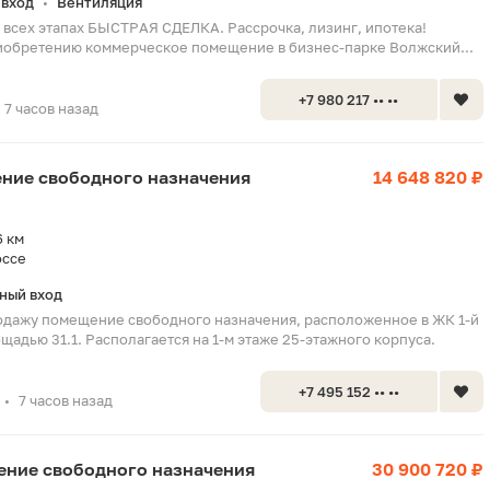
вход
Вентиляция
•
всех этапах БЫСТРАЯ СДЕЛКА. Рассрочка, лизинг, ипотека!
иобретению коммерческое помещение в бизнес-парке Волжский...
+7 980 217 •• ••
7 часов назад
ение свободного назначения
14 648 820 ₽
6 км
оссе
ный вход
одажу помещение свободного назначения, расположенное в ЖК 1-й
адью 31.1. Располагается на 1-м этаже 25-этажного корпуса.
+7 495 152 •• ••
7 часов назад
•
щение свободного назначения
30 900 720 ₽