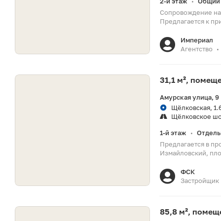
2-й этаж
Общий 
•
Сопровождение на 
Предлагается к пр
Империал
Агентство
•
31,1 м², помещ
Амурская улица, 9
Щёлковская, 1.
Щёлковское ш
1-й этаж
Отдель
•
Предлагается в пр
Измайловский, площ
ФСК
Застройщик
85,8 м², поме