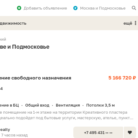
Добавить
объявление
Москва и Подмосковье
едвижимость
ещё
ний
кве и Подмосковье
щение свободного назначения
5 166 720 ₽
с4
ние в БЦ
Общий вход
Вентиляция
Потолки 3,5 м
•
•
•
 помещение на 1-м этаже на территории Креативного пластера
еально подойдет под бытовые услуги, мастерскую, ателье, пункт...
Realty
+7 495 431 •• ••
7 часов назад