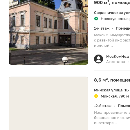
900 м², помещ
Садовническая ули
Новокузнецкая,
1-й этаж
Помеще
•
Максим. Имуществе
с развитой инфра
и жилой...
МосКомНед
Агентство
•
8,6 м², помещ
Минская улица, 1Б
Минская, 790 м
-2-й этаж
Помещ
•
Изолированная кла
безопасное и отли
инвентаря...