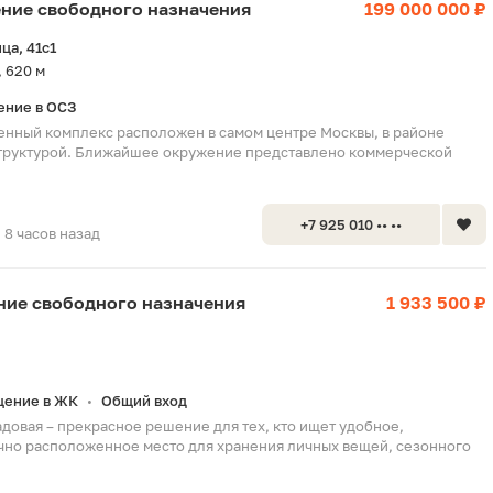
ение свободного назначения
199 000 000 ₽
ца, 41с1
 620 м
ние в ОСЗ
нный комплекс расположен в самом центре Москвы, в районе
структурой. Ближайшее окружение представлено коммерческой
+7 925 010 •• ••
8 часов назад
ение свободного назначения
1 933 500 ₽
ение в ЖК
Общий вход
•
довая – прекрасное решение для тех, кто ищет удобное,
чно расположенное место для хранения личных вещей, сезонного