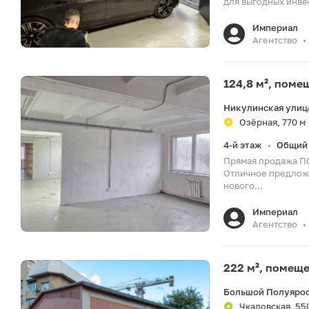
для выгодных инве
Империал
Агентство
•
124,8 м², пом
Никулинская улица
Озёрная, 770 м
4-й этаж
Общий 
•
Прямая продажа 
Отличное предложе
нового...
Империал
Агентство
•
222 м², помещ
Большой Полуярос
Чкаловская, 55