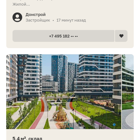
Жилой...
Донстрой
Застройщик
17 минут назад
•
+7 495 182 •• ••
5,4 м², склад