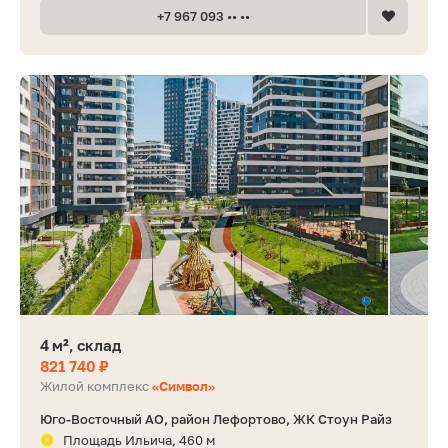
+7 967 093 •• ••
4 м², склад
821 740 ₽
Жилой комплекс
«Символ»
Юго-Восточный АО, район Лефортово, ЖК Стоун Райз
Площадь Ильича, 460 м