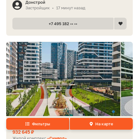
Донстрой
Застройщик
17 минут назад
•
+7 495 182 •• ••
Фильтры
На карте
4,7 м², склад
932 645 ₽
Жилой комплекс
«Символ»