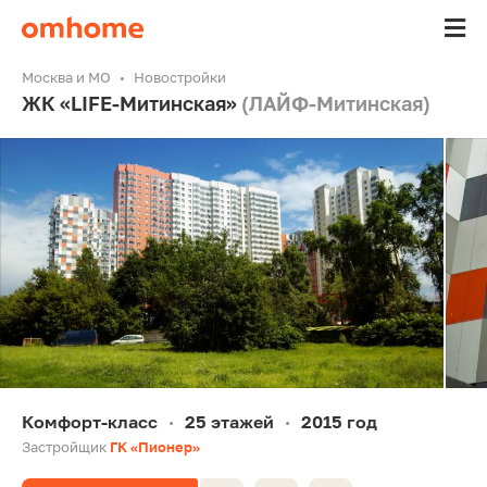
Москва и МО
Новостройки
ЖК «LIFE-Митинская»
(ЛАЙФ-Митинская)
Комфорт-класс
25 этажей
2015 год
•
•
Застройщик
ГК «Пионер»