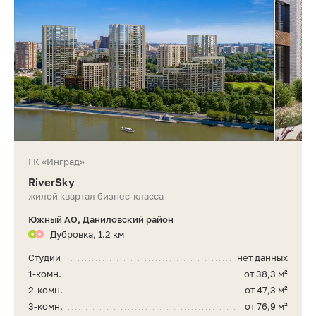
ГК «Инград»
RiverSky
жилой квартал бизнес-класса
Южный АО, Даниловский район
Дубровка, 1.2 км
Студии
нет данных
1-комн.
от 38,3 м²
2-комн.
от 47,3 м²
3-комн.
от 76,9 м²