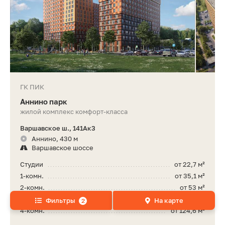
ГК ПИК
Аннино парк
жилой комплекс комфорт-класса
Варшавское ш., 141Ак3
Аннино, 430 м
Варшавское шоссе
Студии
от 22,7 м²
1-комн.
от 35,1 м²
2-комн.
от 53 м²
3-комн.
от 79 м²
Фильтры
На карте
2
4-комн.
от 124,6 м²