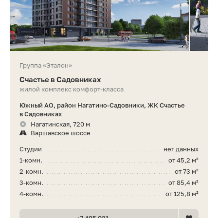
Группа «Эталон»
Счастье в Садовниках
жилой комплекс комфорт-класса
Южный АО, район Нагатино-Садовники, ЖК Счастье
в Садовниках
Нагатинская, 720 м
Варшавское шоссе
Студии
нет данных
1-комн.
от 45,2 м²
2-комн.
от 73 м²
3-комн.
от 85,4 м²
4-комн.
от 125,8 м²
+7 495 021 •• ••