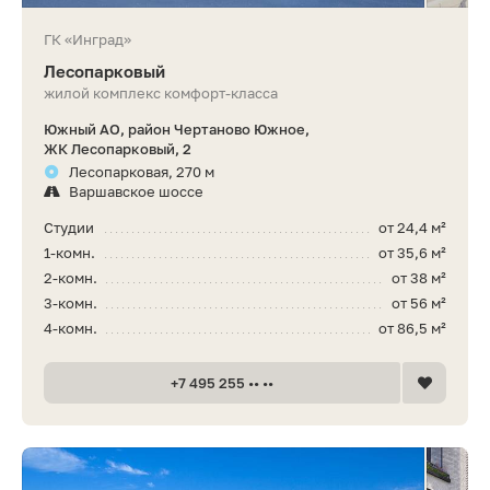
ГК «Инград»
Лесопарковый
жилой комплекс комфорт-класса
Южный АО, район Чертаново Южное,
ЖК Лесопарковый, 2
Лесопарковая, 270 м
Варшавское шоссе
Студии
от 24,4 м²
1-комн.
от 35,6 м²
2-комн.
от 38 м²
3-комн.
от 56 м²
4-комн.
от 86,5 м²
+7 495 255 •• ••