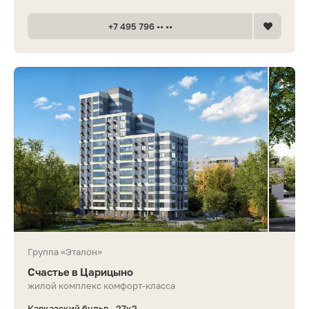
+7 495 796 •• ••
Группа «Эталон»
Счастье в Царицыно
жилой комплекс комфорт-класса
Кавказский бульв., 27к2