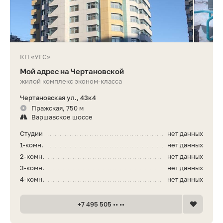
КП «УГС»
Мой адрес на Чертановской
жилой комплекс эконом-класса
Чертановская ул., 43к4
Пражская, 750 м
Варшавское шоссе
Студии
нет данных
1-комн.
нет данных
2-комн.
нет данных
3-комн.
нет данных
4-комн.
нет данных
+7 495 505 •• ••