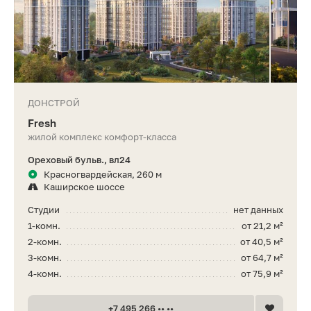
ДОНСТРОЙ
Fresh
жилой комплекс комфорт-класса
Ореховый бульв., вл24
Красногвардейская, 260 м
Каширское шоссе
Студии
нет данных
1-комн.
от 21,2 м²
2-комн.
от 40,5 м²
3-комн.
от 64,7 м²
4-комн.
от 75,9 м²
+7 495 266 •• ••