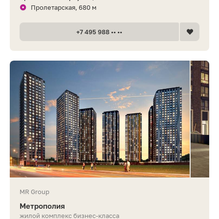
Пролетарская, 680 м
+7 495 988 •• ••
MR Group
Метрополия
жилой комплекс бизнес-класса