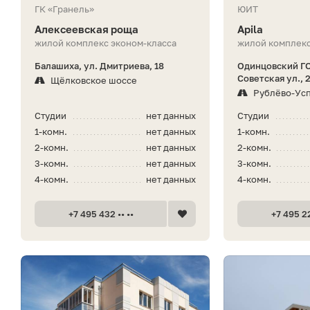
ГК «Гранель»
ЮИТ
Алексеевская роща
Apila
жилой комплекс эконом-класса
жилой комплекс
Балашиха, ул. Дмитриева, 18
Одинцовский ГО
Советская ул., 
Щёлковское шоссе
Рублёво-Ус
Студии
нет данных
Студии
1-комн.
нет данных
1-комн.
2-комн.
нет данных
2-комн.
3-комн.
нет данных
3-комн.
4-комн.
нет данных
4-комн.
+7 495 432 •• ••
+7 495 22