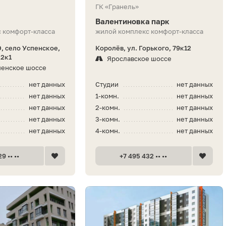
ГК «Гранель»
Валентиновка парк
 комфорт-класса
жилой комплекс комфорт-класса
, село Успенское,
Королёв, ул. Горького, 79к12
22к1
Ярославское шоссе
пенское шоссе
нет данных
Студии
нет данных
нет данных
1-комн.
нет данных
нет данных
2-комн.
нет данных
нет данных
3-комн.
нет данных
нет данных
4-комн.
нет данных
9 •• ••
+7 495 432 •• ••