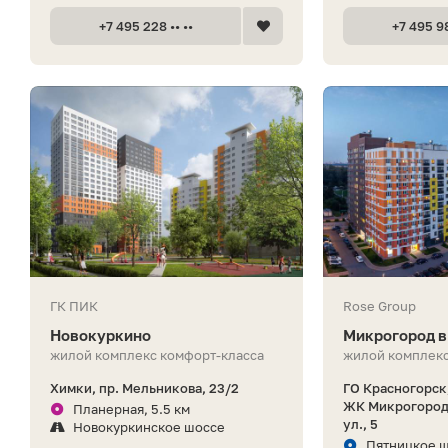
+7 495 228 •• ••
+7 495 98
ГК ПИК
Rose Group
Новокуркино
Микрогород в
жилой комплекс комфорт-класса
жилой комплекс
Химки, пр. Мельникова, 23/2
ГО Красногорск,
ЖК Микрогород 
Планерная, 5.5 км
ул., 5
Новокуркинское шоссе
Пятницкое ш