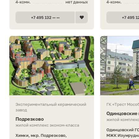
4-комн.
нет данных
4-комн.
+7 495 132 •• ••
+7 495 12
Экспериментальный керамический
ГК «Трест Мосо
завод
Одинцовские
Подрезково
жилой комплекс
жилой комплекс эконом-класса
Одинцовский ГО
Химки, мкр. Подрезково,
МЖК Изумрудна