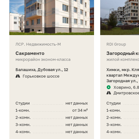
ЛСР. Недвижимость-М
RDI Group
Сакраменто
Загородный к
микрорайон эконом-класса
жилой комплекс
Балашиха, Дубовая ул., 12
Химки, мкр. Кл
квартал Между
Горьковкое шоссе
Загородная ул.,
Ховрино, 6.8
Дмитровско
Студии
нет данных
Студии
1-комн.
от 34 м²
1-комн.
2-комн.
нет данных
2-комн.
3-комн.
нет данных
3-комн.
4-комн.
нет данных
4-комн.