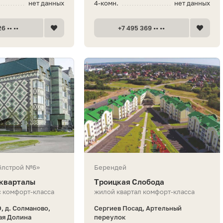
нет данных
4-комн.
нет данных
6 •• ••
+7 495 369 •• ••
блстрой №6»
Берендей
 кварталы
Троицкая Слобода
 комфорт-класса
жилой квартал комфорт-класса
, д. Солманово,
Сергиев Посад, Артельный
я Долина
переулок