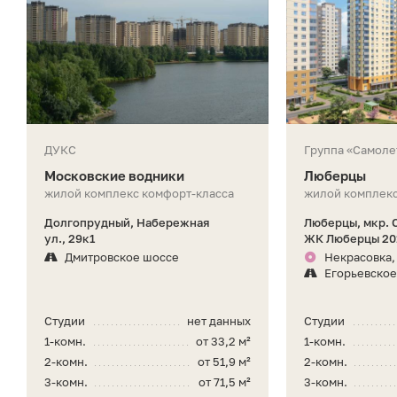
ДУКС
Группа «Самоле
Московские водники
Люберцы
жилой комплекс комфорт-класса
жилой комплекс
Долгопрудный, Набережная
Люберцы, мкр. 
ул., 29к1
ЖК Люберцы 201
Дмитровское шоссе
Некрасовка, 
Егорьевское
Студии
нет данных
Студии
1-комн.
от 33,2 м²
1-комн.
2-комн.
от 51,9 м²
2-комн.
3-комн.
от 71,5 м²
3-комн.