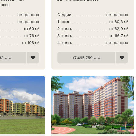
шоссе
нет данных
Студии
нет данных
нет данных
1-комн.
от 60,3 м²
от 60 м²
2-комн.
от 62,9 м²
от 76 м²
3-комн.
от 66,7 м²
от 108 м²
4-комн.
нет данных
3 •• ••
+7 495 759 •• ••