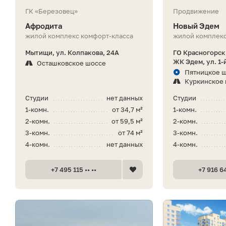
ГК «Березовец»
Продвижение
Афродита
Новый Эдем
жилой комплекс комфорт-класса
жилой комплекс
Мытищи, ул. Колпакова, 24А
ГО Красногорск,
ЖК Эдем, ул. 1-
Осташковское шоссе
Пятницкое ш
Куркинское
Студии
нет данных
Студии
1-комн.
от 34,7 м²
1-комн.
2-комн.
от 59,5 м²
2-комн.
3-комн.
от 74 м²
3-комн.
4-комн.
нет данных
4-комн.
+7 495 115 •• ••
+7 916 64