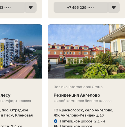
3 •• ••
+7 495 229 •• ••
Rosinka International Group
 лесу
Резиденция Ангелово
 комфорт-класса
жилой комплекс бизнес-класса
 пос. Отрадное,
ГО Красногорск, село Ангелово,
в Лесу, Кленовая
ЖК Ангелово-Резиденц, 16
Пятницкое шоссе, 2.1 км
оссе, 2.4 км
Пятницкое шоссе