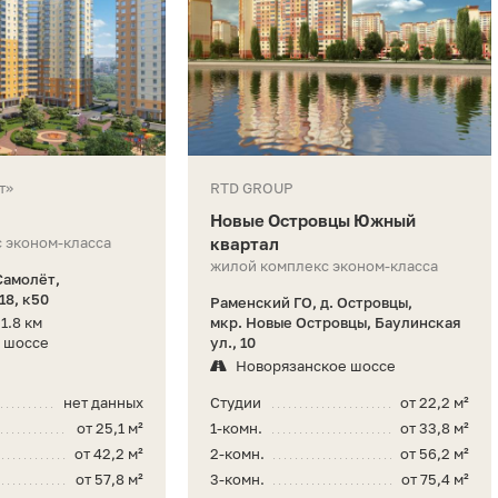
т»
RTD GROUP
Новые Островцы Южный
 эконом-класса
квартал
жилой комплекс эконом-класса
Самолёт,
8, к50
Раменский ГО, д. Островцы,
1.8 км
мкр. Новые Островцы, Баулинская
 шоссе
ул., 10
Новорязанское шоссе
нет данных
Студии
от 22,2 м²
от 25,1 м²
1-комн.
от 33,8 м²
от 42,2 м²
2-комн.
от 56,2 м²
от 57,8 м²
3-комн.
от 75,4 м²