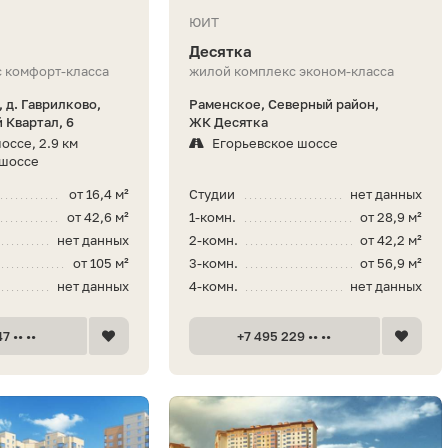
ЮИТ
Десятка
 комфорт-класса
жилой комплекс эконом-класса
 д. Гаврилково,
Раменское, Северный район,
й Квартал, 6
ЖК Десятка
оссе, 2.9 км
Егорьевское шоссе
 шоссе
от 16,4 м²
Студии
нет данных
от 42,6 м²
1-комн.
от 28,9 м²
нет данных
2-комн.
от 42,2 м²
от 105 м²
3-комн.
от 56,9 м²
нет данных
4-комн.
нет данных
7 •• ••
+7 495 229 •• ••