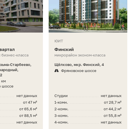
ЮИТ
вартал
Финский
 бизнес-класса
микрорайон эконом-класса
язьма-Старбеево,
Щёлково, мкр. Финский, 4
народный,
Фряновское шоссе
 2
 км
е шоссе
нет данных
Студии
нет данных
от 47 м²
1-комн.
от 28,7 м²
от 65,6 м²
2-комн.
от 44,2 м²
от 88,5 м²
3-комн.
от 55,8 м²
нет данных
4-комн.
нет данных