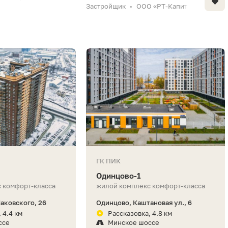
Застройщик
ООО «РТ-Капитал»
•
ГК ПИК
Одинцово-1
 комфорт-класса
жилой комплекс комфорт-класса
Маковского, 26
Одинцово, Каштановая ул., 6
 4.4 км
Рассказовка, 4.8 км
ссе
Минское шоссе