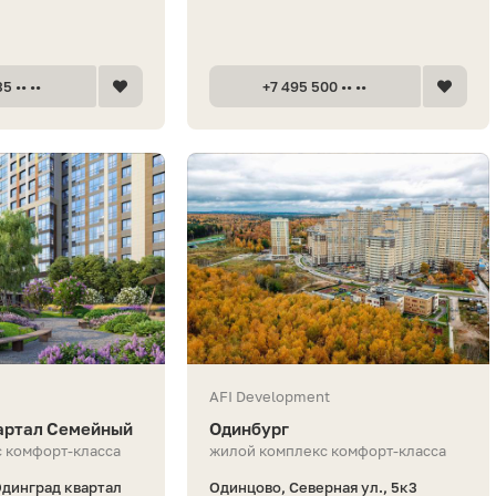
5 •• ••
+7 495 500 •• ••
AFI Development
артал Семейный
Одинбург
 комфорт-класса
жилой комплекс комфорт-класса
динград квартал
Одинцово, Северная ул., 5к3