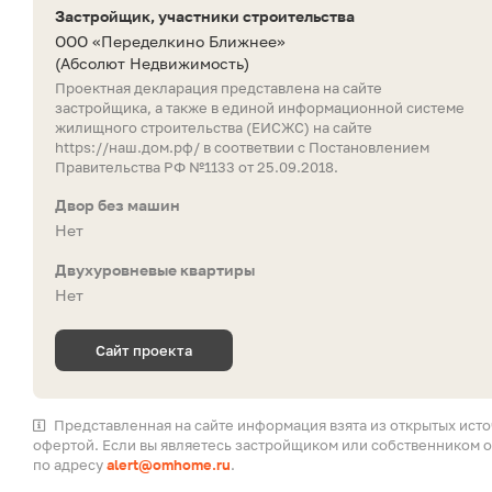
Застройщик, участники строительства
ООО «Переделкино Ближнее»
(Абсолют Недвижимость)
Проектная декларация представлена на сайте
застройщика, а также в единой информационной системе
жилищного строительства (ЕИСЖС) на сайте
https://наш.дом.рф/
в соответвии с Постановлением
Правительства РФ №1133 от 25.09.2018.
Двор без машин
Нет
Двухуровневые квартиры
Нет
Сайт проекта
Представленная на сайте информация взята из открытых ист
офертой. Если вы являетесь застройщиком или собственником о
по адресу
alert@omhome.ru
.