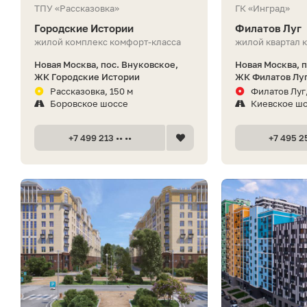
ТПУ «Рассказовка»
ГК «Инград»
Городские Истории
Филатов Луг
жилой комплекс комфорт-класса
жилой квартал 
Новая Москва, пос. Внуковское,
Новая Москва, 
ЖК Городские Истории
ЖК Филатов Лу
Рассказовка, 150 м
Филатов Луг,
Боровское шоссе
Киевское ш
+7 499 213 •• ••
+7 495 25