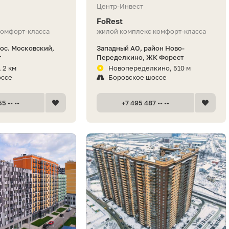
Центр-Инвест
FoRest
комфорт-класса
жилой комплекс комфорт-класса
пос. Московский,
Западный АО, район Ново-
г
Переделкино, ЖК Форест
 2 км
Новопеределкино, 510 м
оссе
Боровское шоссе
5 •• ••
+7 495 487 •• ••