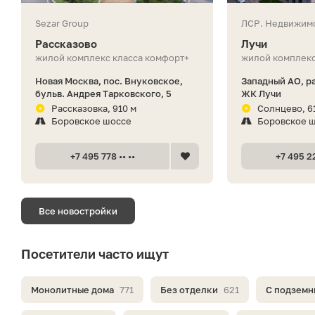
Sezar Group
ЛСР. Недвижим
Рассказово
Лучи
жилой комплекс класса комфорт+
жилой комплекс
Новая Москва, пос. Внуковское,
Западный АО, р
бульв. Андрея Тарковского, 5
ЖК Лучи
Рассказовка, 910 м
Солнцево, 6
Боровское шоссе
Боровское 
+7 495 778 •• ••
+7 495 22
Все новостройки
Посетители часто ищут
Монолитные дома
771
Без отделки
621
С подземн