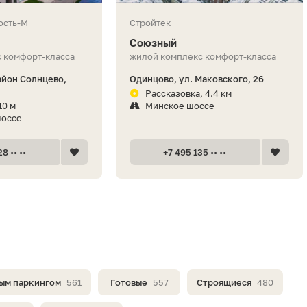
ость-М
Стройтек
Союзный
 комфорт-класса
жилой комплекс комфорт-класса
айон Солнцево,
Одинцово, ул. Маковского, 26
Рассказовка, 4.4 км
10 м
Минское шоссе
шоссе
8 •• ••
+7 495 135 •• ••
ым паркингом
561
Готовые
557
Строящиеся
480