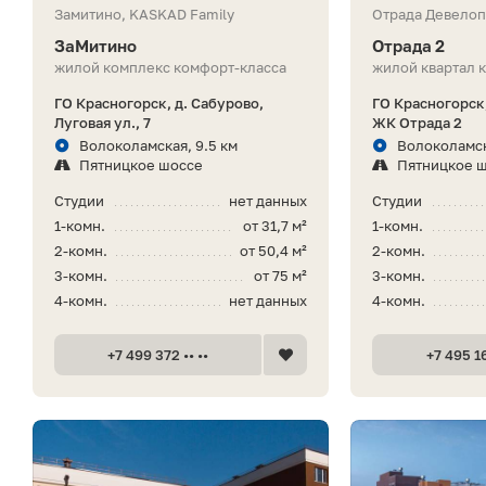
Замитино, KASKAD Family
Отрада Девело
ЗаМитино
Отрада 2
жилой комплекс комфорт-класса
жилой квартал 
ГО Красногорск, д. Сабурово,
ГО Красногорск,
Луговая ул., 7
ЖК Отрада 2
Волоколамская, 9.5 км
Волоколамск
Пятницкое шоссе
Пятницкое 
Студии
нет данных
Студии
1-комн.
от 31,7 м²
1-комн.
2-комн.
от 50,4 м²
2-комн.
3-комн.
от 75 м²
3-комн.
4-комн.
нет данных
4-комн.
+7 499 372 •• ••
+7 495 16