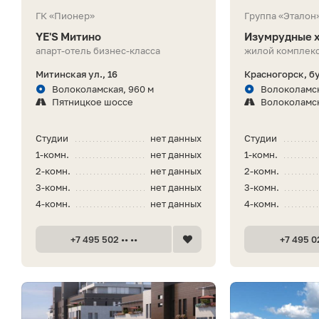
ГК «Пионер»
Группа «Эталон
YE'S Митино
Изумрудные 
апарт-отель бизнес-класса
жилой комплекс
Митинская ул., 16
Красногорск, б
Волоколамская, 960 м
Волоколамск
Пятницкое шоссе
Волоколамс
Студии
нет данных
Студии
1-комн.
нет данных
1-комн.
2-комн.
нет данных
2-комн.
3-комн.
нет данных
3-комн.
4-комн.
нет данных
4-комн.
+7 495 502 •• ••
+7 495 02