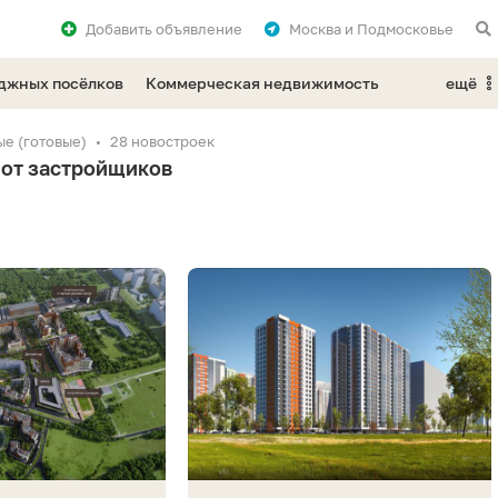
Добавить
объявление
Москва и Подмосковье
еджных посёлков
Коммерческая недвижимость
ещё
е (готовые)
28 новостроек
 от застройщиков