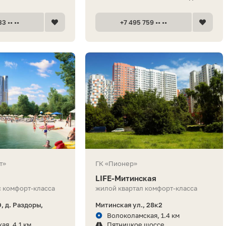
3 •• ••
+7 495 759 •• ••
т»
ГК «Пионер»
LIFE-Митинская
 комфорт-класса
жилой квартал комфорт-класса
, д. Раздоры,
Митинская ул., 28к2
Волоколамская, 1.4 км
ая, 4.1 км
Пятницкое шоссе