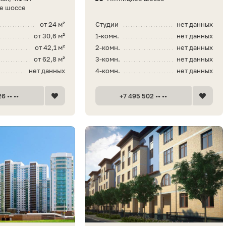
е шоссе
от 24 м²
Студии
нет данных
от 30,6 м²
1-комн.
нет данных
от 42,1 м²
2-комн.
нет данных
от 62,8 м²
3-комн.
нет данных
нет данных
4-комн.
нет данных
6 •• ••
+7 495 502 •• ••