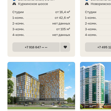
Куркинское шоссе
Новорижско
Студии
от 16,4 м²
Студии
1-комн.
от 42,6 м²
1-комн.
2-комн.
нет данных
2-комн.
3-комн.
от 105 м²
3-комн.
4-комн.
нет данных
4-комн.
+7 916 647 •• ••
+7 495 12