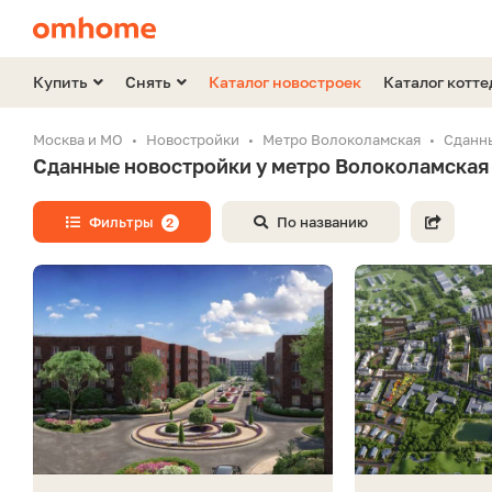
Купить
Снять
Каталог новостроек
Каталог котт
Москва и МО
Новостройки
Метро Волоколамская
Сданны
Сданные новостройки у метро Волоколамская
Фильтры
По названию
2