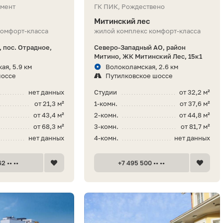
пмент
ГК ПИК, Рождествено
Митинский лес
комфорт-класса
жилой комплекс комфорт-класса
 пос. Отрадное,
Северо-Западный АО, район
Митино, ЖК Митинский Лес, 15к1
ая, 5.9 км
Волоколамская, 2.6 км
шоссе
Путилковское шоссе
нет данных
Студии
от 32,2 м²
от 21,3 м²
1-комн.
от 37,6 м²
от 43,4 м²
2-комн.
от 44,8 м²
от 68,3 м²
3-комн.
от 81,7 м²
нет данных
4-комн.
нет данных
2 •• ••
+7 495 500 •• ••