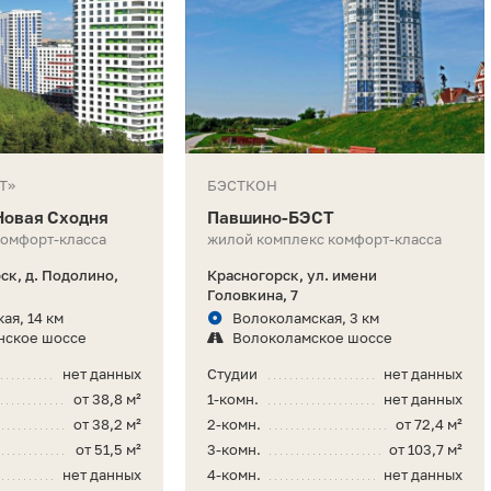
Т»
БЭСТКОН
 Новая Сходня
Павшино-БЭСТ
комфорт-класса
жилой комплекс комфорт-класса
ск, д. Подолино,
Красногорск, ул. имени
Головкина, 7
ая, 14 км
Волоколамская, 3 км
нское шоссе
Волоколамское шоссе
нет данных
Студии
нет данных
от 38,8 м²
1-комн.
нет данных
от 38,2 м²
2-комн.
от 72,4 м²
от 51,5 м²
3-комн.
от 103,7 м²
нет данных
4-комн.
нет данных