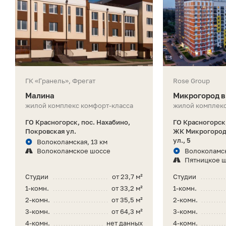
ГК «Гранель», Фрегат
Rose Group
Малина
Микрогород в
жилой комплекс комфорт-класса
жилой комплекс
ГО Красногорск, пос. Нахабино,
ГО Красногорск,
Покровская ул.
ЖК Микрогород 
ул., 5
Волоколамская, 13 км
Волоколамское шоссе
Волоколамск
Пятницкое 
Студии
от 23,7 м²
Студии
1-комн.
от 33,2 м²
1-комн.
2-комн.
от 35,5 м²
2-комн.
3-комн.
от 64,3 м²
3-комн.
4-комн.
нет данных
4-комн.