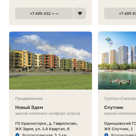
+7 495 432 •• ••
+7 495 93
Продвижение
Группа «Самоле
Новый Эдем
Спутник
жилой комплекс комфорт-класса
жилой комплекс
ГО Красногорск, д. Гаврилково,
Одинцовский ГО
ЖК Эдем, ул. 1-й Квартал, 6
ЖК Спутник, 1
Волоколамская, 5.3 км
Волоколамск