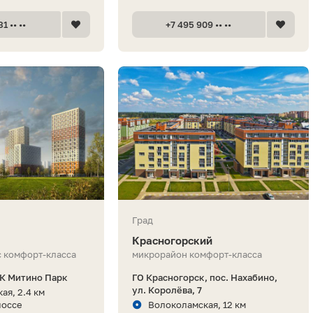
1 •• ••
+7 495 909 •• ••
Град
Красногорский
 комфорт-класса
микрорайон комфорт-класса
ЖК Митино Парк
ГО Красногорск, пос. Нахабино,
ул. Королёва, 7
ая, 2.4 км
шоссе
Волоколамская, 12 км