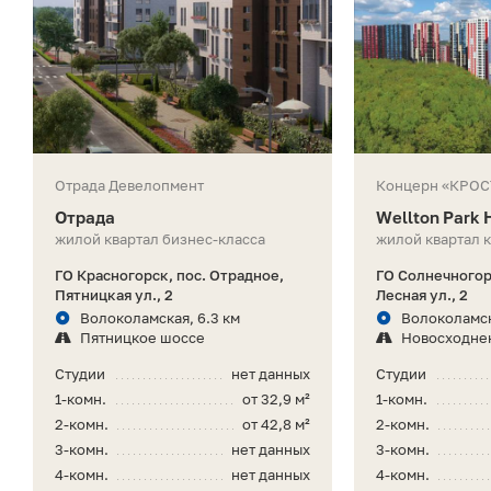
Отрада Девелопмент
Концерн «КРОС
Отрада
Wellton Park
жилой квартал бизнес-класса
жилой квартал 
ГО Красногорск, пос. Отрадное,
ГО Солнечногор
Пятницкая ул., 2
Лесная ул., 2
Волоколамская, 6.3 км
Волоколамск
Пятницкое шоссе
Новосходне
Студии
нет данных
Студии
1-комн.
от 32,9 м²
1-комн.
2-комн.
от 42,8 м²
2-комн.
3-комн.
нет данных
3-комн.
4-комн.
нет данных
4-комн.