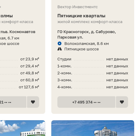
»
Вектор Инвестментс
холмы
Пятницкие кварталы
 комфорт-класса
жилой комплекс комфорт-класса
ульв. Космонавтов
ГО Красногорск, д. Сабурово,
Парковая ул.
ая, 6.7 км
кое шоссе
Волоколамская, 8.6 км
Пятницкое шоссе
от 23,9 м²
Студии
нет данных
от 29,4 м²
1-комн.
нет данных
от 49,8 м²
2-комн.
нет данных
от 60,8 м²
3-комн.
нет данных
от 127,6 м²
4-комн.
нет данных
1 •• ••
+7 495 374 •• ••