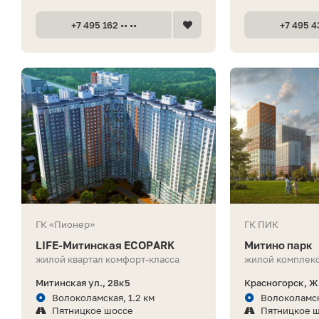
+7 495 162 •• ••
+7 495 43
ГК «Пионер»
ГК ПИК
LIFE-Митинская ECOPARK
Митино парк
жилой квартал комфорт-класса
жилой комплекс
Митинская ул., 28к5
Красногорск, 
Волоколамская, 1.2 км
Волоколамск
Пятницкое шоссе
Пятницкое 