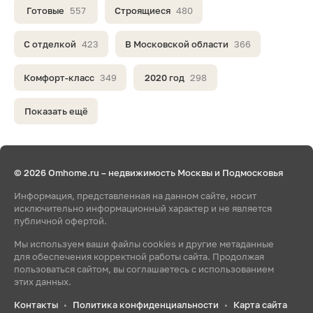
Готовые
557
Строящиеся
480
С отделкой
423
В Московской области
366
Комфорт-класс
349
2020 год
298
Показать ещё
© 2026 Omhome.ru – недвижимость Москвы и Подмосковья
Информация, представленная на данном сайте, носит
исключительно информационный характер и не является
публичной офертой.
Мы используем ваши файлы cookies и другие метаданные
для обеспечения корректной работы сайта. Продолжая
пользоваться сайтом, вы соглашаетесь с использованием
этих данных.
Контакты
Политика конфиденциальности
Карта сайта
•
•