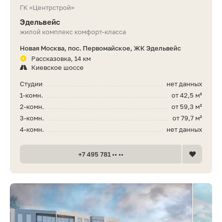
ГК «Центрстрой»
Эдельвейс
жилой комплекс комфорт-класса
Новая Москва, пос. Первомайское, ЖК Эдельвейс
Рассказовка, 14 км
Киевское шоссе
Студии
нет данных
1-комн.
от 42,5 м²
2-комн.
от 59,3 м²
3-комн.
от 79,7 м²
4-комн.
нет данных
+7 495 781 •• ••