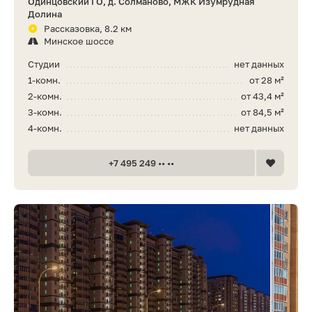
Одинцовский ГО, д. Солманово, МЖК Изумрудная
Долина
Рассказовка, 8.2 км
Минское шоссе
Студии
нет данных
1-комн.
от 28 м²
2-комн.
от 43,4 м²
3-комн.
от 84,5 м²
4-комн.
нет данных
+7 495 249 •• ••