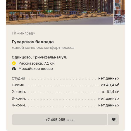
ГК «Инград»
Гусарская баллада
жилой комплекс комфорт-класса
Одинцово, Триумфальная ул.
Рассказовка, 7.1 км
Можайское шоссе
Студии
нет данных
1-комн.
от 40,4 м²
2-комн.
от 61,4 м²
3-комн.
нет данных
4-комн.
нет данных
+7 495 255 •• ••