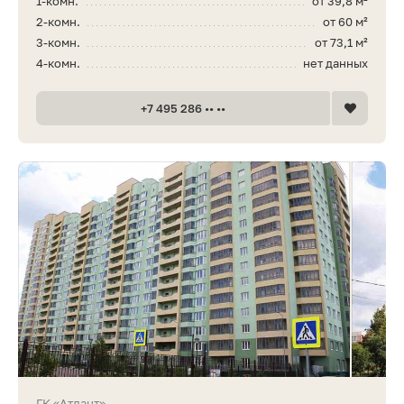
1-комн.
от 39,8 м²
2-комн.
от 60 м²
3-комн.
от 73,1 м²
4-комн.
нет данных
+7 495 286 •• ••
ГК «Атлант»