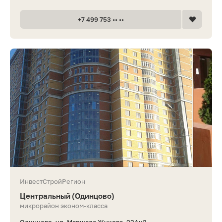
+7 499 753 •• ••
ИнвестСтройРегион
Центральный (Одинцово)
микрорайон эконом-класса
Одинцово, ул. Маршала Жукова, 23Ак2