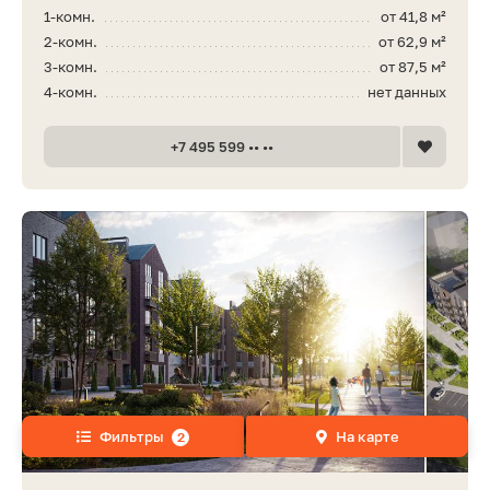
1-комн.
от 41,8 м²
2-комн.
от 62,9 м²
3-комн.
от 87,5 м²
4-комн.
нет данных
+7 495 599 •• ••
Фильтры
На карте
2