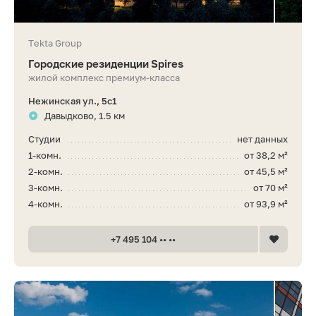
Tekta Group
Городские резиденции Spires
жилой комплекс премиум-класса
Нежинская ул., 5с1
Давыдково, 1.5 км
Студии
нет данных
1-комн.
от 38,2 м²
2-комн.
от 45,5 м²
3-комн.
от 70 м²
4-комн.
от 93,9 м²
+7 495 104 •• ••