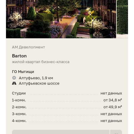
АМ Девелопмент
Barton
жилой квартал бизнес-класса
ГО Мытищи
Алтуфьево, 1.9 км
Алтуфьевское шоссе
Студии
нет данных
1-комн.
от 34,8 м²
2-комн.
от 49,9 м²
3-комн.
нет данных
4-комн.
нет данных