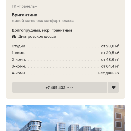
ГК «Гранель»
Бригантина
жилой комплекс комфорт-класса
Долгопрудный, мкр. Гранитный
Дмитровское шоссе
Студии
от 23,8 м²
1-комн.
от 30,5 м²
2-комн.
от 48,6 м²
3-комн.
от 64,4 м²
4-комн.
нет данных
+7 495 432 •• ••