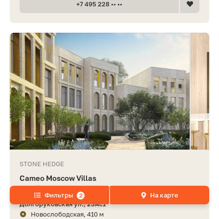
+7 495 228 •• ••
STONE HEDGE
Cameo Moscow Villas
жилой комплекс элитного класса
Фильтры
На карте
2
Долгоруковская ул., 23Ас1
Новослободская, 410 м