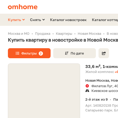
Купить
Снять
Каталог новостроек
Каталог котт
Москва и МО
Продажа
Квартиры
Новая Москва
В нов
Купить квартиру в новостройке в Новой Моск
Фильтры
По дате
2
33,6 м², 1-ком
Жилой комплекс
«
Новая Москва, Нов
Филатов Луг, 4
Киевское шосс
2-й этаж из 9
Па
•
Арт. 140820138 Пр
Саларьево парк. Бл