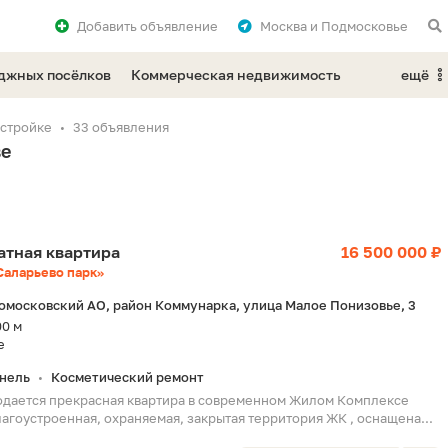
Добавить
объявление
Москва и Подмосковье
еджных посёлков
Коммерческая недвижимость
ещё
остройке
33 объявления
ве
натная квартира
16 500 000 ₽
Саларьево парк»
омосковский АО, район Коммунарка, улица Малое Понизовье, 3
00 м
е
нель
Косметический ремонт
•
одается прекрасная квартира в современном Жилом Комплексе
агоустроенная, охраняемая, закрытая территория ЖК , оснащена...