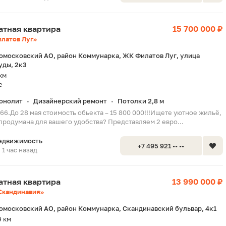
натная квартира
15 700 000 ₽
латов Луг»
омосковский АО, район Коммунарка, ЖК Филатов Луг, улица
уды, 2к3
км
е
онолит
Дизайнерский ремонт
Потолки 2,8 м
•
•
66.До 28 мая стоимость обьекта – 15 800 000!!!Ищете уютное жильё,
продумана для вашего удобства? Представляем 2 евро...
едвижимость
+7 495 921 •• ••
1 час назад
натная квартира
13 990 000 ₽
Скандинавия»
омосковский АО, район Коммунарка, Скандинавский бульвар, 4к1
9 км