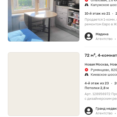
Ольховая, 1.6 к
Калужское шос
10-й этаж из 21
•
Продается 1-комн.
ремонтом Евро в ЖК
Мадина
Агентство
•
72 м², 4-комна
Новая Москва, Нов
Румянцево, 820
Киевское шосс
4-й этаж из 23
2
•
Потолки 2,8 м
Арт. 128956972 Пр
с дизайнерским ре
Гранд недв
Агентство
•