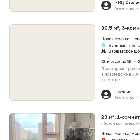
МИЦ-Столич
Агентство
•
80,5 м², 3-ком
Новая Москва, Нов
Бунинская аллея
Варшавское шо
13-й этаж из 15
•
Просторная трехко
в новом доме в ЖК
открытие...
Наталия
Агентство
•
23 м², 1-комна
Жилой комплекс
«
Новая Москва, Нов