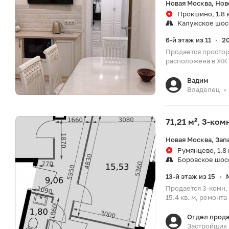
Новая Москва, Нов
Прокшино, 1.8 
Калужское шос
6-й этаж из 11
20
•
Продается простор
расположена в ЖК И
Вадим
Владелец
•
71,21 м², 3-ко
Новая Москва, Зап
Румянцево, 1.8
Боровское шос
13-й этаж из 15
•
Продается 3-комн. 
15.4 кв. м, ремонта
Отдел прод
Застройщик