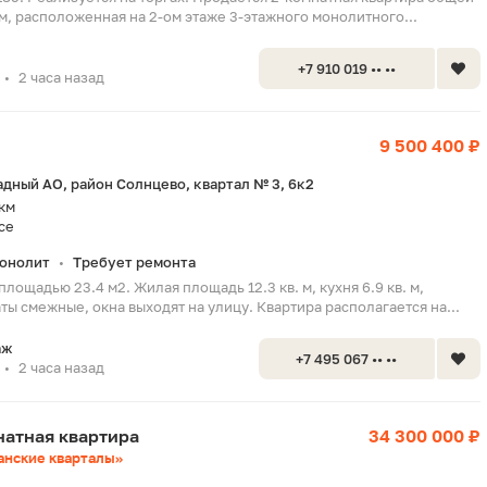
м, расположенная на 2-ом этаже 3-этажного монолитного...
+7 910 019 •• ••
2 часа назад
•
9 500 400 ₽
адный АО, район Солнцево, квартал № 3, 6к2
 км
се
онолит
Требует ремонта
•
площадью 23.4 м2. Жилая площадь 12.3 кв. м, кухня 6.9 кв. м,
ты смежные, окна выходят на улицу. Квартира располагается на...
аж
+7 495 067 •• ••
2 часа назад
•
мнатная квартира
34 300 000 ₽
анские кварталы»