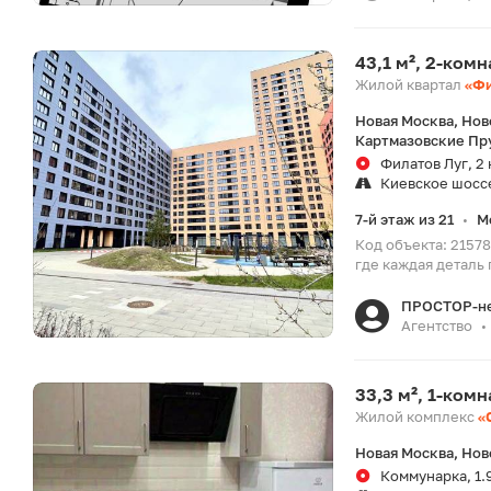
43,1 м², 2-ком
Жилой квартал
«Фи
Новая Москва, Нов
Картмазовские Пр
Филатов Луг, 2 
Киевское шосс
7-й этаж из 21
М
•
Код объекта: 21578
где каждая деталь 
ПРОСТОР-н
Агентство
•
33,3 м², 1-ком
Жилой комплекс
«
Новая Москва, Нов
Коммунарка, 1.