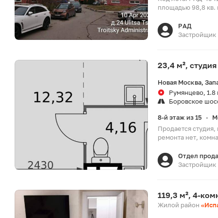
площадью 98,8 кв. 
РАД
Застройщик
23,4 м², студия
Новая Москва, Зап
Румянцево, 1.8
Боровское шос
8-й этаж из 15
М
•
Продается студия, 
ремонта нет, комна
Отдел прод
Застройщик
119,3 м², 4-ко
Жилой район
«Исп