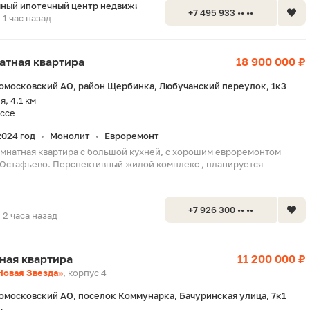
ный ипотечный центр недвижимос
+7 495 933 •• ••
1 час назад
натная квартира
18 900 000 ₽
омосковский АО, район Щербинка, Любучанский переулок, 1к3
, 4.1 км
ссе
2024 год
Монолит
Евроремонт
•
•
мнатная квартира с большой кухней, с хорошим евроремонтом
 Остафьево. Перспективный жилой комплекс , планируется
+7 926 300 •• ••
2 часа назад
тная квартира
11 200 000 ₽
Новая Звезда»
, корпус 4
омосковский АО, поселок Коммунарка, Бачуринская улица, 7к1