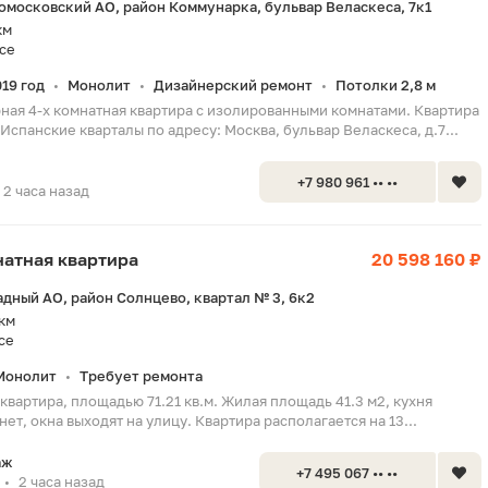
омосковский АО, район Коммунарка, бульвар Веласкеса, 7к1
км
се
19 год
Монолит
Дизайнерский ремонт
Потолки 2,8 м
•
•
•
ная 4-х комнатная квартира с изолированными комнатами. Квартира
спанские кварталы по адресу: Москва, бульвар Веласкеса, д.7...
+7 980 961 •• ••
2 часа назад
мнатная квартира
20 598 160 ₽
адный АО, район Солнцево, квартал № 3, 6к2
 км
се
Монолит
Требует ремонта
•
квартира, площадью 71.21 кв.м. Жилая площадь 41.3 м2, кухня
 нет, окна выходят на улицу. Квартира располагается на 13...
аж
+7 495 067 •• ••
2 часа назад
•