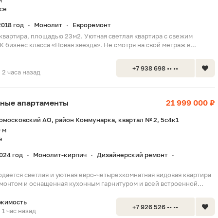
м
се
2018 год
Монолит
Евроремонт
•
•
 квартира, площадью 23м2. Уютная светлая квартира с свежим
 бизнес класса «Новая звезда». Не смотря на свой метраж в...
+7 938 698 •• ••
2 часа назад
тные апартаменты
21 999 000 ₽
омосковский АО, район Коммунарка, квартал № 2, 5с4к1
 м
е
024 год
Монолит-кирпич
Дизайнерский ремонт
•
•
•
одается светлая и уютная евро-четырехкомнатная видовая квартира
монтом и оснащенная кухонным гарнитуром и всей встроенной...
ижимость
+7 926 526 •• ••
1 час назад