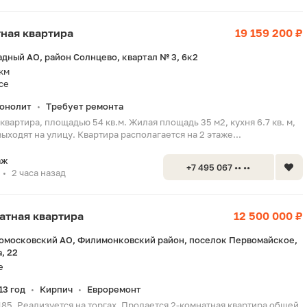
тная квартира
19 159 200 ₽
адный АО, район Солнцево, квартал № 3, 6к2
 км
се
онолит
Требует ремонта
•
квартира, площадью 54 кв.м. Жилая площадь 35 м2, кухня 6.7 кв. м,
выходят на улицу. Квартира располагается на 2 этаже...
аж
+7 495 067 •• ••
2 часа назад
•
натная квартира
12 500 000 ₽
вомосковский АО, Филимонковский район, поселок Первомайское,
, 22
е
13 год
Кирпич
Евроремонт
•
•
185. Реализуется на торгах. Продается 2-комнатная квартира общей