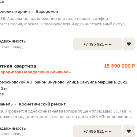
се
онолит-кирпич
Евроремонт
•
686.Идеальное предложение для тех, кто ищет комфорт
рес: Россия, Москва, Новомосковский административный округ,
едвижимость
+7 495 921 •• ••
1 час назад
натная квартира
15 390 000 ₽
Город-парк Переделкино Ближнее»
омосковский АО, район Внуково, улица Самуила Маршака, 23к1
20 м
се
Панель
Косметический ремонт
•
616.Продается однокомнатная квартира общей площадью 37,7 кв. м.
этаже семнадцатиэтажного панельного дома в ЖК «Переделкино...
едвижимость
+7 495 921 •• ••
1 час назад