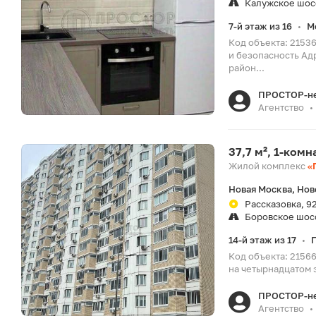
Калужское шос
7-й этаж из 16
М
•
Код объекта: 2153
и безопасность Ад
район...
ПРОСТОР-н
Агентство
•
37,7 м², 1-ком
Жилой комплекс
«
Новая Москва, Нов
Рассказовка, 9
Боровское шос
14-й этаж из 17
•
Код объекта: 2156
на четырнадцатом 
ПРОСТОР-н
Агентство
•