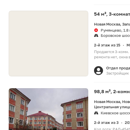
54 м², 3-комна
Новая Москва, Зап
Румянцево, 1.8
Боровское шос
2-й этаж из 15
М
•
Продается 3-комн. 
ремонта нет, окна 
Отдел прод
Застройщик
98,8 м², 2-ком
Новая Москва, Но
Центральная улица
Киевское шосс
2-й этаж из 3
20
•
Код лота: РАД-454