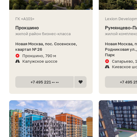
ГК «А101»
Lexion Develop
Прокшино
Румянцево-П
жилой район бизнес-класса
жилой комплекс
Новая Москва, пос. Сосенское,
Новая Москва, 
квартал № 26
Родниковая ул.
Парк
Прокшино, 790 м
Калужское шоссе
Саларьево, 1
Киевское ш
+7 495 221 •• ••
+7 495 25