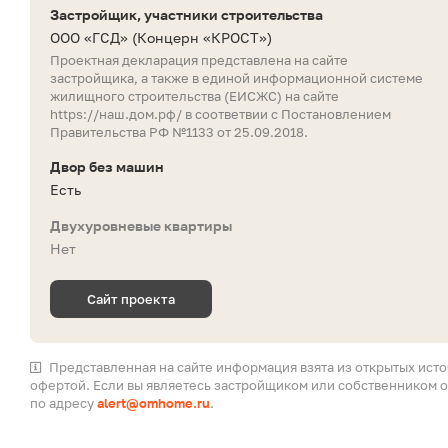
Застройщик, участники строительства
ООО «ГСД»
(Концерн «КРОСТ»)
Проектная декларация представлена на сайте
застройщика, а также в единой информационной системе
жилищного строительства (ЕИСЖС) на сайте
https://наш.дом.рф/
в соответвии с Постановлением
Правительства РФ №1133 от 25.09.2018.
Двор без машин
Есть
Двухуровневые квартиры
Нет
Сайт проекта
Представленная на сайте информация взята из открытых ист
офертой. Если вы являетесь застройщиком или собственником о
по адресу
alert@omhome.ru
.