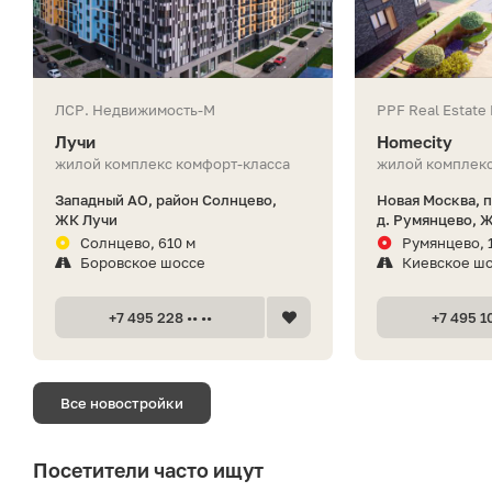
ЛСР. Недвижимость-М
PPF Real Estate
Лучи
Homecity
жилой комплекс комфорт-класса
жилой комплекс
Западный АО, район Солнцево,
Новая Москва, 
ЖК Лучи
д. Румянцево, 
Солнцево, 610 м
Румянцево, 
Боровское шоссе
Киевское ш
+7 495 228 •• ••
+7 495 10
Все новостройки
Посетители часто ищут