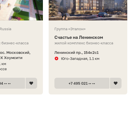
 Russia
Группа «Эталон»
Счастье на Ленинском
 бизнес-класса
жилой комплекс бизнес-класса
пос. Московский,
Ленинский пр., 154к2с1
ЖК Хоумсити
Юго-Западная, 1.1 км
1 км
оссе
4 •• ••
+7 495 021 •• ••