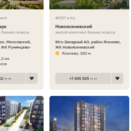
ment
ФЛЭТ и Ко
арк
Новоясеневский
 бизнес-класса
жилой комплекс бизнес-класса
пос. Московский,
Юго-Западный АО, район Ясенево,
, ЖК Румянцево-
ЖК Новоясеневский
Ясенево, 360 м
.2 км
оссе
2 •• ••
+7 495 925 •• ••