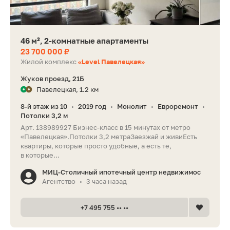
46 м², 2-комнатные апартаменты
23 700 000 ₽
Жилой комплекс
«Level Павелецкая»
Жуков проезд, 21Б
Павелецкая, 1.2 км
8-й этаж из 10
2019 год
Монолит
Евроремонт
•
•
•
•
Потолки 3,2 м
Арт. 138989927 Бизнес-класс в 15 минутах от метро
«Павелецкая».Потолки 3,2 метраЗаезжай и живиЕсть
квартиры, которые просто удобные, а есть те,
в которые...
МИЦ-Столичный ипотечный центр недвижимос
Агентство
3 часа назад
•
+7 495 755 •• ••