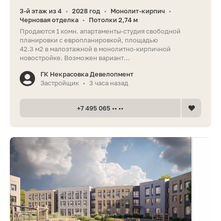
3-й этаж из 4
2028 год
Монолит-кирпич
•
•
•
Черновая отделка
Потолки 2,74 м
•
Продаются 1 комн. апартаменты-студия свободной
планировки с европланировкой, площадью
42.3 м2 в малоэтажной в монолитно-кирпичной
новостройке. Возможен вариант...
ГК Некрасовка Девелопмент
Застройщик
3 часа назад
•
+7 495 065 •• ••