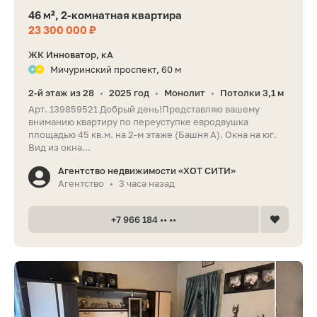
46 м², 2-комнатная квартира
23 300 000 ₽
ЖК Инноватор, кА
Мичуринский проспект, 60 м
2-й этаж из 28
2025 год
Монолит
Потолки 3,1 м
•
•
•
Арт. 139859521 Добрый день!Представляю вашему
вниманию квартиру по переуступке евродвушка
площадью 45 кв.м. на 2-м этаже (Башня А). Окна на юг.
Вид из окна...
Агентство недвижимости «ХОТ СИТИ»
Агентство
3 часа назад
•
+7 966 184 •• ••