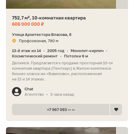
752,7 м², 10-комнатная квартира
606 000 000 ₽
Улица Архитектора Власова, 6
Профсоюзная, 790 м
13-й этаж из 14
2005 год
Монолит-кирпич
•
•
•
Косметический ремонт
Потолки 6 м
•
Делимся. Предлагается к продаже просторная 10-ти
комнатная квартира (Пентхаус) в Жилом комплексе
бизнес класса жк «Вавилово», расположенная
на 13 и 14 этажах .
Chat
Агентство
3 часа назад
•
+7 967 093 •• ••