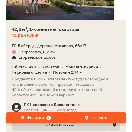
42,6 м², 1-комнатная квартира
14 056 978 ₽
ГО Люберцы, деревня Мотяково, 66к17
Некрасовка, 6.2 км
Егорьевское шоссе
1-й этаж из 3
2028 год
Монолит-кирпич
•
•
•
Черновая отделка
Потолки 2,74 м
•
Продаются 1 комн. апартаменты-студия свободной
планировки с европланировкой, площадью
42.6 м2 в малоэтажной в монолитно-кирпичной
новостройке. Возможен вариант...
ГК Некрасовка Девелопмент
Застройщик
3 часа назад
•
Фильтры
На карте
1
+7 495 065 •• ••