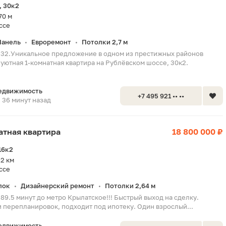
, 30к2
70 м
ссе
Панель
Евроремонт
Потолки 2,7 м
•
•
232.Уникальное предложение в одном из престижных районов
уютная 1-комнатная квартира на Рублёвском шоссе, 30к2.
едвижимость
+7 495 921 •• ••
36 минут назад
натная квартира
18 800 000 ₽
16к2
2 км
ссе
лок
Дизайнерский ремонт
Потолки 2,64 м
•
•
89.5 минут до метро Крылатское!!! Быстрый выход на сделку.
 перепланировок, подходит под ипотеку. Один взрослый...
едвижимость