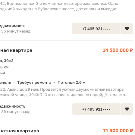
942. Великолепная 3-х комнатная квартира распашонка. Одна
 лоджией выходят на Рублевское шоссе, две спальни выходят
едвижимость
+7 495 921 •• ••
36 минут назад
тная квартира
14 500 000 ₽
а, 39к3
6 км
ссе
анель
Требует ремонта
Потолки 2,6 м
•
•
22. Аванс до 29 мая. Продаётся уютная двухкомнатная квартира
ежской улице, 39к3с7. Этот вариант идеально подойдёт тем, кто...
едвижимость
+7 495 921 •• ••
36 минут назад
мнатная квартира
71 500 000 ₽