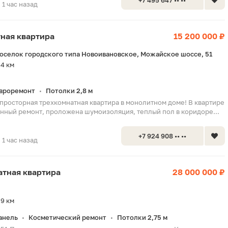
+7 495 647 •• ••
1 час назад
тная квартира
15 200 000 ₽
оселок городского типа Новоивановское, Можайское шоссе, 51
4 км
вроремонт
Потолки 2,8 м
•
просторная трехкомнатная квартира в монолитном доме! В квартире
нный ремонт, проложена шумоизоляция, теплый пол в коридоре...
+7 924 908 •• ••
1 час назад
натная квартира
28 000 000 ₽
9 км
анель
Косметический ремонт
Потолки 2,75 м
•
•