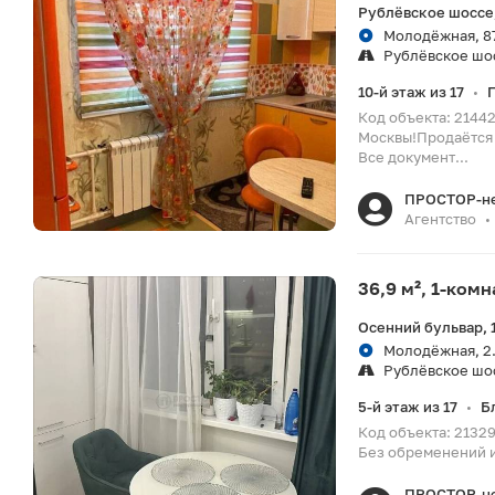
Рублёвское шоссе
Молодёжная, 8
Рублёвское шо
10-й этаж из 17
•
Код объекта: 2144
Москвы!Продаётся 
Все документ...
ПРОСТОР-н
Агентство
•
36,9 м², 1-ком
Осенний бульвар, 
Молодёжная, 2.
Рублёвское шо
5-й этаж из 17
Б
•
Код объекта: 21329
Без обременений и
ПРОСТОР-н