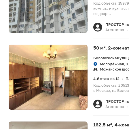
Код объекта: 1597
комната и кухня с
во двор...
ПРОСТОР-н
Агентство
•
50 м², 2-комна
Беловежская улиц
Молодёжная, 3.
Можайское шо
4-й этаж из 12
П
•
Код объекта: 20513
в Москве, на Белов
ПРОСТОР-н
Агентство
•
162,5 м², 4-ко