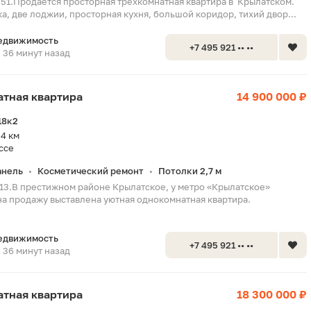
351.Продается просторная трехкомнатная квартира в Крылатском.
, две лоджии, просторная кухня, большой коридор, тихий двор...
едвижимость
+7 495 921 •• ••
36 минут назад
натная квартира
14 900 000 ₽
18к2
4 км
ссе
анель
Косметический ремонт
Потолки 2,7 м
•
•
113.В престижном районе Крылатское, у метро «Крылатское»
 на продажу выставлена уютная однокомнатная квартира.
едвижимость
+7 495 921 •• ••
36 минут назад
натная квартира
18 300 000 ₽