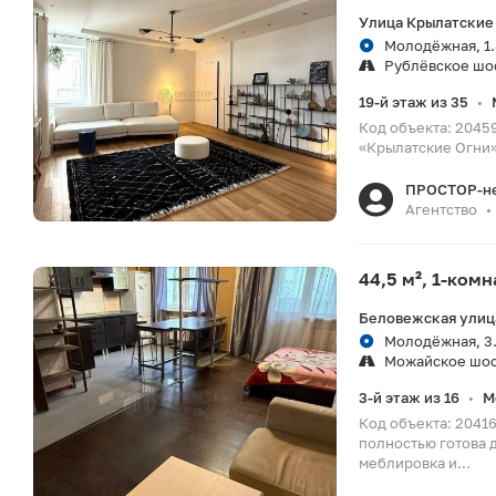
Улица Крылатские
Молодёжная, 1.
Рублёвское шо
19-й этаж из 35
•
Код объекта: 2045
«Крылатские Огни»
ПРОСТОР-н
Агентство
•
44,5 м², 1-ком
Беловежская улица
Молодёжная, 3.
Можайское шо
3-й этаж из 16
М
•
Код объекта: 2041
полностью готова 
меблировка и...