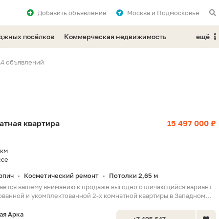
Добавить
объявление
Москва и Подмосковье
еджных посёлков
Коммерческая недвижимость
ещё
14 объявлений
натная квартира
15 497 000 ₽
 км
ссе
рпич
Косметический ремонт
Потолки 2,65 м
•
•
ается вашему вниманию к продаже выгодно отличающийся вариант
ванной и укомплектованной 2-х комнатной квартиры в Западном...
ая Арка