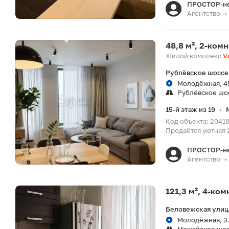
ПРОСТОР-н
Агентство
•
48,8 м², 2-ком
Жилой комплекс
V
Рублёвское шоссе,
Молодёжная, 4
Рублёвское шо
15-й этаж из 19
•
Код объекта: 20418
Продаётся уютная 2
ПРОСТОР-н
Агентство
•
121,3 м², 4-ко
Беловежская улица
Молодёжная, 3.