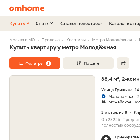
Купить
Снять
Каталог новостроек
Каталог котт
Москва и МО
Продажа
Квартиры
Метро Молодёжная
Купить квартиру у метро Молодёжная
Фильтры
По дате
1
38,4 м², 2-ком
Улица Гришина, 14
Молодёжная, 2
Можайское шо
1-й этаж из 9
Ки
•
Он 23225. Предлаг
полностью оборудо
Триумфальн