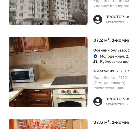
Код объекта: 1985
Удобная планировка
ПРОСТОР-н
Агентство
•
37,2 м², 1-ком
Осенний бульвар, 
Молодёжная, 2.
Рублёвское шо
1-й этаж из 17
П
•
Код объекта: 2152
(7 минут пешком),
Расположенная...
ПРОСТОР-н
Агентство
•
37,6 м², 1-ком