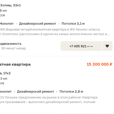
 Холмы, 33к1
8 км
ссе
Монолит
Дизайнерский ремонт
Потолки 3,1 м
•
•
949.Видовая четырёхкомнатная квартира в ЖК бизнес-класса
! Комплекс расположен в одном из самых экологически чистых и...
едвижимость
+7 495 921 •• ••
36 минут назад
натная квартира
15 300 000 ₽
, 17к2
3 км
ссе
онолит
Дизайнерский ремонт
Потолки 2,8 м
•
•
621.Лучшее предложение на рынке в этом районе! Квартира
для проживания – выполнен дизайнерский ремонт, полная