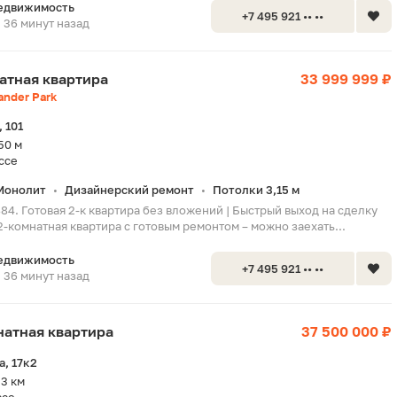
едвижимость
+7 495 921 •• ••
36 минут назад
натная квартира
33 999 999 ₽
ander Park
 101
50 м
ссе
Монолит
Дизайнерский ремонт
Потолки 3,15 м
•
•
84. Готовая 2-к квартира без вложений | Быстрый выход на сделку
-комнатная квартира с готовым ремонтом – можно заехать...
едвижимость
+7 495 921 •• ••
36 минут назад
мнатная квартира
37 500 000 ₽
, 17к2
3 км