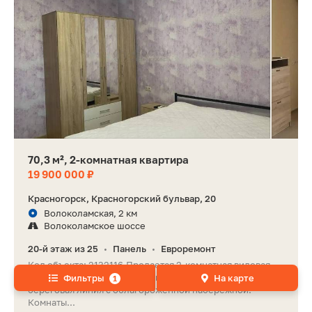
70,3 м², 2-комнатная квартира
19 900 000 ₽
Красногорск, Красногорский бульвар, 20
Волоколамская, 2 км
Волоколамское шоссе
20-й этаж из 25
Панель
Евроремонт
•
•
Код объекта: 2132116.Продается 2-комнатная видовая
квартира на 20 этаже, все окна с видом на реку, первая
Фильтры
На карте
1
береговая линия с облагороженной набережной.
Комнаты...