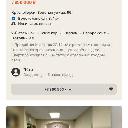
7 950 000 ₽
Красногорск, Зелёная улица, 66
Волоколамская, 3.7 км
Ильинское шоссе
2-й этаж из 3
2019 год
Кирпич
Евроремонт
•
•
•
•
Потолки 3 м
= Продаётся Квартира 22,13 м2 с ремонтом в коттедже,
гор. Красногорск (Моск.обл.), ул. Зелёная, д.66; =
Квартира-студия на 2-м этаже с отдельным входом,
свои...
Пётр
Владелец
5 часов назад
•
+7 980 963 •• ••