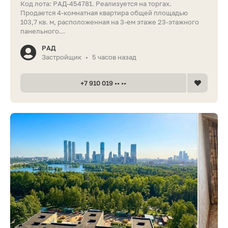
Код лота: РАД-454781. Реализуется на торгах.
Продается 4-комнатная квартира общей площадью
103,7 кв. м, расположенная на 3-ем этаже 23-этажного
панельного...
РАД
Застройщик
5 часов назад
•
+7 910 019 •• ••