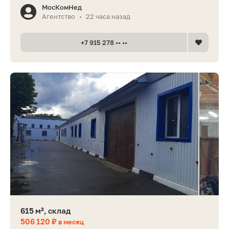
МосКомНед
Агентство
22 часа назад
•
+7 915 278 •• ••
615 м², склад
506 120 ₽
в месяц