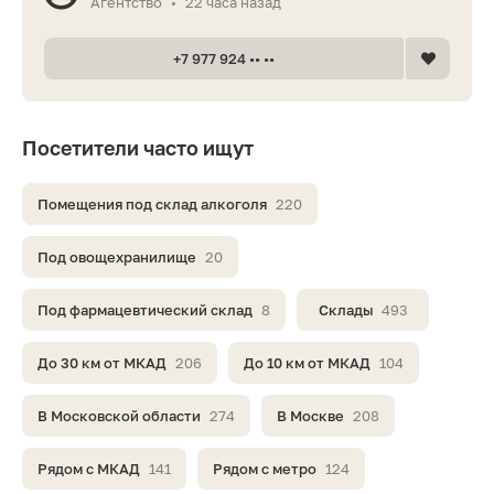
Агентство
22 часа назад
•
+7 977 924 •• ••
Посетители часто ищут
Помещения под склад алкоголя
220
Под овощехранилище
20
Под фармацевтический склад
8
Склады
493
До 30 км от МКАД
206
До 10 км от МКАД
104
В Московской области
274
В Москве
208
Рядом с МКАД
141
Рядом с метро
124