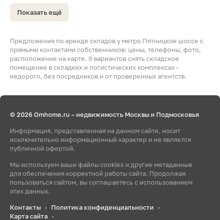
Показать ещё
Предложения по аренде складов у метро Пятницкое шоссе с
прямыми контактами собственников: цены, телефоны, фото,
расположение на карте. 9 вариантов снять складское
помещение в складких и логистических комплексах -
недорого, без посредников и от проверенных агентств.
© 2026 Omhome.ru – недвижимость Москвы и Подмосковья
Информация, представленная на данном сайте, носит
исключительно информационный характер и не является
публичной офертой.
Мы используем ваши файлы cookies и другие метаданные
для обеспечения корректной работы сайта. Продолжая
пользоваться сайтом, вы соглашаетесь с использованием
этих данных.
Контакты
Политика конфиденциальности
•
•
Карта сайта
•