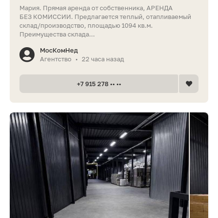
Мария. Прямая аренда от собственника, АРЕНДА
БЕЗ КОМИССИИ. Предлагается теплый, отапливаемый
склад/производство, площадью 1094 кв.м.
Преимущества склада...
МосКомНед
Агентство
22 часа назад
•
+7 915 278 •• ••