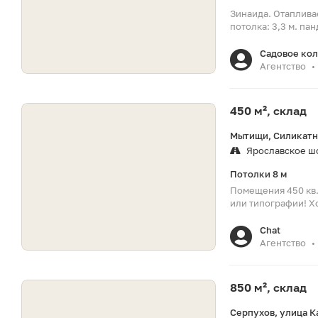
Зинаида. Отаплива
потолка: 3,3 м. па
Садовое ко
Агентство
•
450 м², склад
Мытищи, Силикатна
Ярославское ш
Потолки 8 м
Помещения 450 кв.
или типографии! Х
Chat
Агентство
•
850 м², склад
Серпухов, улица К