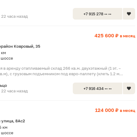
+7 915 278 •• ••
22 часа назад
425 600 ₽
в месяц
орайон Ковровый, 35
 км
 шоссе
 в аренду отапливаемый склад 266 кв.м. двухэтажный (1 эт. –
7 кв.м), с грузовым подъемником под евро-паллету (клеть 1.2 м...
льцо
+7 916 434 •• ••
22 часа назад
124 000 ₽
в месяц
 улица, 8Ас2
5 км
 шоссе