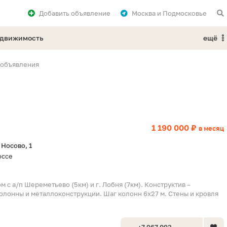
Добавить
объявление
Москва и Подмосковье
едвижимость
ещё
 объявления
1 190 000 ₽
в месяц
 Носово, 1
оссе
м с а/п Шереметьево (5км) и г. Лобня (7км). Конструктив –
лонны и металлоконструкции. Шаг колонн 6х27 м. Стены и кровля