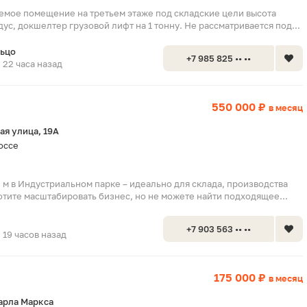
емое помещение на третьем этаже под складские цели высота
ндус, докшелтер грузовой лифт на 1 тонну. Не рассматривается под...
льцо
+7 985 825 •• ••
22 часа назад
550 000 ₽
в месяц
я улица, 19А
оссе
 м в Индустриальном парке – идеально для склада, производства
отите масштабировать бизнес, но не можете найти подходящее...
+7 903 563 •• ••
19 часов назад
175 000 ₽
в месяц
арла Маркса