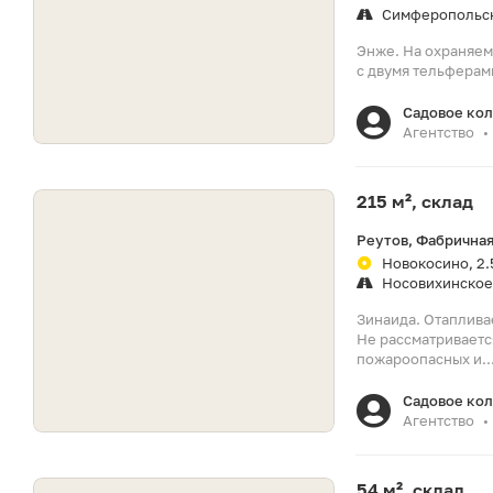
Симферопольс
Энже. На охраняем
с двумя тельферами
Садовое ко
Агентство
•
215 м², склад
Реутов, Фабричная
Новокосино, 2.
Носовихинское
Зинаида. Отаплива
Не рассматриваетс
пожароопасных и..
Садовое ко
Агентство
•
54 м², склад