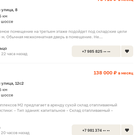
 улица, 8
5 км
 шоссе
емое помещение на третьем этаже подойдет под складские цели
3 м. Обычная межкомнатная дверь в помещение. Не...
льцо
+7 985 825 •• ••
22 часа назад
138 000 ₽
в месяц
 улица, 12с2
5 км
 шоссе
мплексов М2 предлагает в аренду сухой склад отапливаемый
истики: – Тип здания: капитальное – Склад отапливаемый –
а
+7 981 374 •• ••
20 часов назад