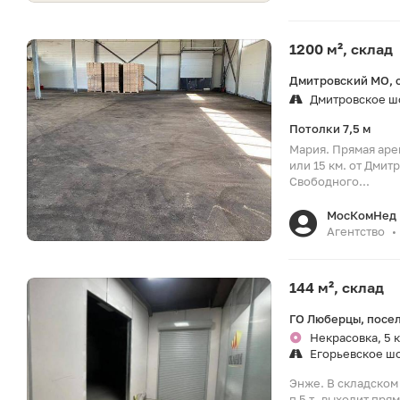
1200 м², склад
Дмитровский МО, 
Дмитровское ш
Потолки 7,5 м
Мария. Прямая ар
или 15 км. от Дмит
Свободного...
МосКомНед
Агентство
•
144 м², склад
ГО Люберцы, посел
Некрасовка, 5 
Егорьевское ш
Энже. В складском
п 5 т- выходит пря