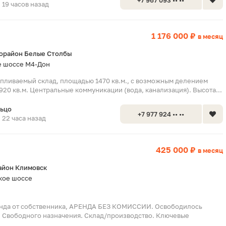
+7 967 093 •• ••
19 часов назад
1 176 000 ₽
в месяц
орайон Белые Столбы
 шоссе М4-Дон
апливаемый склад, площадью 1470 кв.м., с возможным делением
 920 кв.м. Центральные коммуникации (вода, канализация). Высота...
льцо
+7 977 924 •• ••
22 часа назад
425 000 ₽
в месяц
айон Климовск
кое шоссе
енда от собственника, АРЕНДА БЕЗ КОМИССИИ. Освободилось
 Свободного назначения. Склад/производство. Ключевые