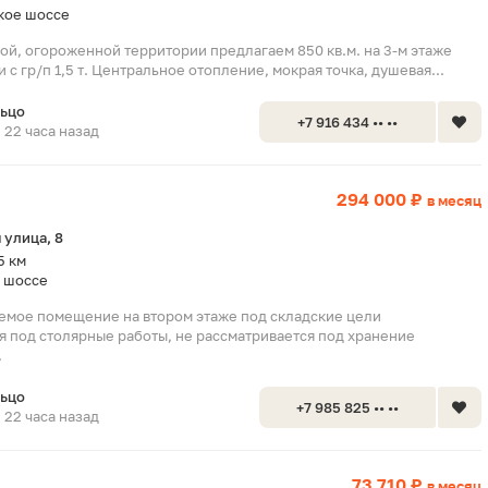
кое шоссе
ой, огороженной территории предлагаем 850 кв.м. на 3-м этаже
 с гр/п 1,5 т. Центральное отопление, мокрая точка, душевая...
льцо
+7 916 434 •• ••
22 часа назад
294 000 ₽
в месяц
 улица, 8
5 км
 шоссе
емое помещение на втором этаже под складские цели
я под столярные работы, не рассматривается под хранение
.
льцо
+7 985 825 •• ••
22 часа назад
73 710 ₽
в месяц