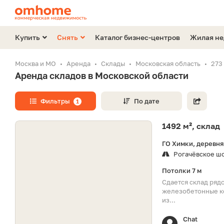
Купить
Снять
Каталог бизнес-центров
Жилая н
Москва и МО
Аренда
Склады
Московская область
273
Аренда складов в Московской области
Фильтры
По дате
1
1492 м², склад
ГО Химки, деревня
Рогачёвское ш
Потолки 7 м
Сдается склад рядо
железобетонные ко
из...
Chat