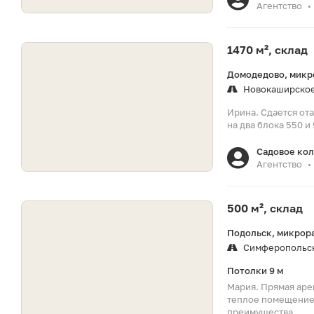
Агентство
•
1470 м², склад
Домодедово, микр
Новокаширское
Ирина. Сдается от
на два блока 550 и
Садовое ко
Агентство
•
500 м², склад
Подольск, микрор
Симферопольс
Потолки 9 м
Мария. Прямая ар
теплое помещение
преимущества...