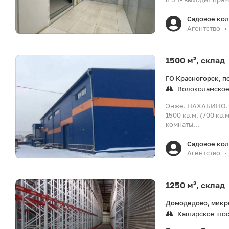
Садовое ко
Агентство
•
1500 м², склад
ГО Красногорск, п
Волоколамское
Энже. НАХАБИНО. 
1500 кв.м. (700 кв
комнаты...
Садовое ко
Агентство
•
1250 м², склад
Домодедово, микро
Каширское шо