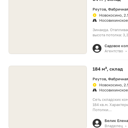
Реутов, Фабричная
Новокосино, 2.
Носовихинское
Зинаида. Отаплива
высота потолка: 3,
Садовое ко
Агентство
•
184 м², склад
Реутов, Фабричная
Новокосино, 2.
Носовихинское
Сеть складских ко
184 кв.м. Характер
Потолки...
Белик Елен
Владелец
•