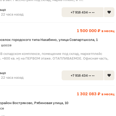
льцо
+7 916 434 •• ••
22 часа назад
1 500 000 ₽
в месяц
оселок городского типа Нахабино, улица Совпартшкола, 1
 шоссе
В складском комплексе, помещение под склад, маркетплейс
.м. +800 кв. м) на ПЕРВОМ этаже. ОТАПЛИВАЕМОЕ. Офисная часть,
льцо
+7 916 434 •• ••
22 часа назад
1 302 083 ₽
в месяц
район Востряково, Рябиновая улица, 10
ссе