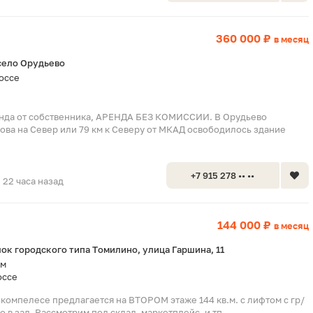
360 000 ₽
в месяц
село Орудьево
оссе
енда от собственника, АРЕНДА БЕЗ КОМИССИИ. В Орудьево
рова на Север или 79 км к Северу от МКАД освободилось здание
+7 915 278 •• ••
22 часа назад
144 000 ₽
в месяц
ок городского типа Томилино, улица Гаршина, 11
км
оссе
 компелесе предлагается на ВТОРОМ этаже 144 кв.м. с лифтом с гр/
мо в зал. Рассмотрим под склад, маркетплейс, и тп.