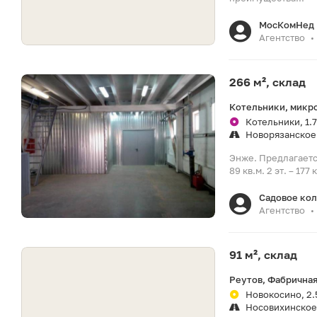
МосКомНед
Агентство
•
266 м², склад
Котельники, микр
Котельники, 1.7
Новорязанское
Энже. Предлагается
89 кв.м. 2 эт. – 17
Садовое ко
Агентство
•
91 м², склад
Реутов, Фабричная
Новокосино, 2.
Носовихинское