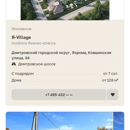
iResidence
Я-Village
посёлок бизнес-класса
Дмитровский городской округ, Яхрома, Ковшинская
улица, 34
Дмитровское шоссе
С подрядом
от 7 сот.
Дома
от 128 м²
+7 495 432 •• ••