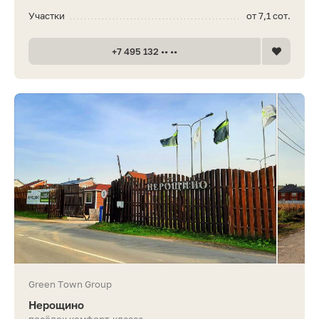
Участки
от 7,1 сот.
+7 495 132 •• ••
Green Town Group
Нерощино