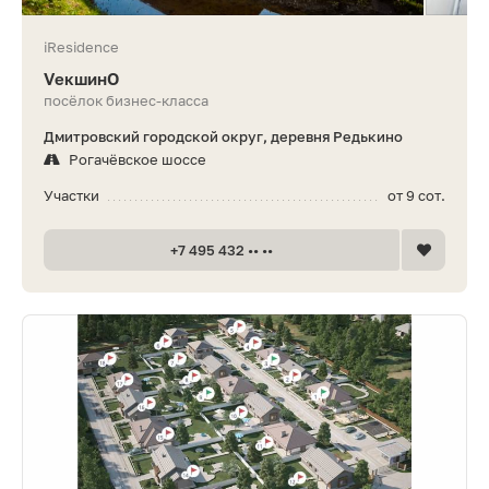
iResidence
VекшинО
посёлок бизнес-класса
Дмитровский городской округ, деревня Редькино
Рогачёвское шоссе
Участки
от 9 сот.
+7 495 432 •• ••