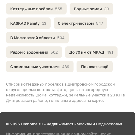
Коттеджные посёлки
555
Родные земли
39
KASKAD Family
13
С электричеством
547
В Московской области
504
Рядом с водоёмами
502
До 70 км от МКАД
491
С земельными участками
489
Показать ещё
Список коттеджных посёлков в Дмитровском городском
округе: прямые контакты, фото, цены на загородную
недвижимость. Дома, коттеджи, земельные участки в 23 КП в
Дмитровском районе, генпланы и адреса на карте.
© 2026 Omhome.ru – недвижимость Москвы и Подмосковья
Информация, представленная на данном сайте, носит