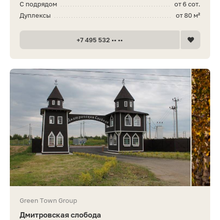
С подрядом
от 6 сот.
Дуплексы
от 80 м²
+7 495 532 •• ••
Green Town Group
Дмитровская слобода