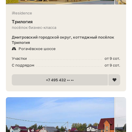
iResidence
Трилогия
посёлок бизнес-класса
Дмитровский городской округ, коттеджный посёлок
Трилогия
Рогачёвское шоссе
Участки
от 9 сот.
С подрядом
от 9 сот.
+7 495 432 •• ••