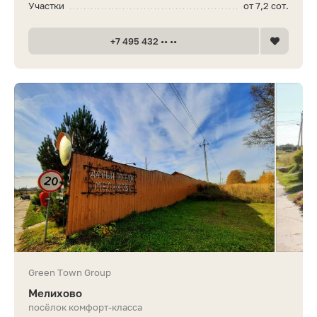
Участки
от 7,2 сот.
+7 495 432 •• ••
Green Town Group
Мелихово
посёлок комфорт-класса