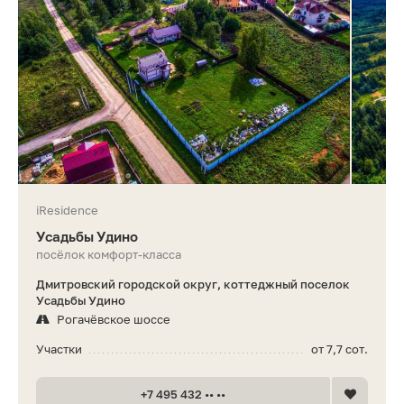
iResidence
Усадьбы Удино
посёлок комфорт-класса
Дмитровский городской округ, коттеджный поселок
Усадьбы Удино
Рогачёвское шоссе
Участки
от 7,7 сот.
+7 495 432 •• ••