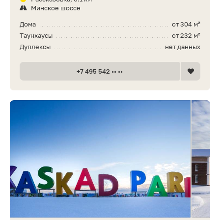
Минское шоссе
Дома
от 304 м²
Таунхаусы
от 232 м²
Дуплексы
нет данных
+7 495 542 •• ••