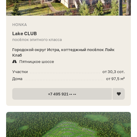
HONKA
Lake CLUB
посёлок элитного класса
Городской округ Истра, коттеджный посёлок Лэйк
Клаб
Пятницкое шоссе
Участки
от 30,3 сот.
Дома
от 97,5 м²
+7 495 921 •• ••