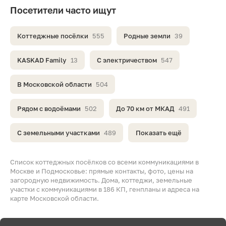
Посетители часто ищут
Коттеджные посёлки
555
Родные земли
39
KASKAD Family
13
С электричеством
547
В Московской области
504
Рядом с водоёмами
502
До 70 км от МКАД
491
С земельными участками
489
Показать ещё
Список коттеджных посёлков со всеми коммуникациями в
Москве и Подмосковье: прямые контакты, фото, цены на
загородную недвижимость. Дома, коттеджи, земельные
участки с коммуникациями в 186 КП, генпланы и адреса на
карте Московской области.