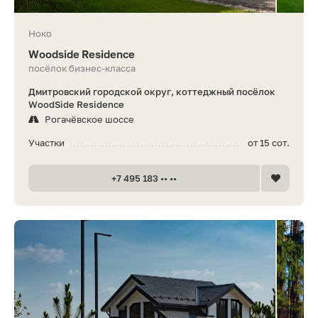
Ноко
Woodside Residence
посёлок бизнес-класса
Дмитровский городской округ, коттеджный посёлок
WoodSide Residence
Рогачёвское шоссе
Участки
от 15 сот.
+7 495 183 •• ••