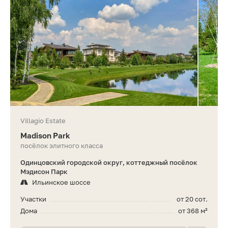
Villagio Estate
Madison Park
посёлок элитного класса
Одинцовский городской округ, коттеджный посёлок
Мэдисон Парк
Ильинское шоссе
Участки
от 20 сот.
Дома
от 368 м²