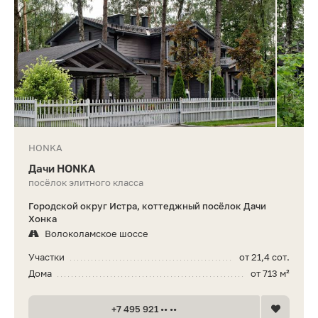
HONKA
Дачи HONKA
посёлок элитного класса
Городской округ Истра, коттеджный посёлок Дачи
Хонка
Волоколамское шоссе
Участки
от 21,4 сот.
Дома
от 713 м²
+7 495 921 •• ••