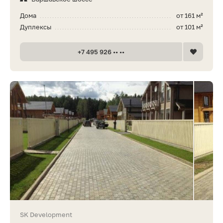
Дома
от 161 м²
Дуплексы
от 101 м²
+7 495 926 •• ••
SK Development