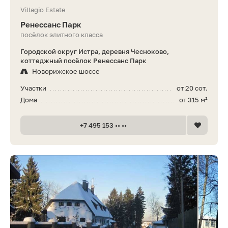
Villagio Estate
Ренессанс Парк
посёлок элитного класса
Городской округ Истра, деревня Чесноково,
коттеджный посёлок Ренессанс Парк
Новорижское шоссе
Участки
от 20 сот.
Дома
от 315 м²
+7 495 153 •• ••