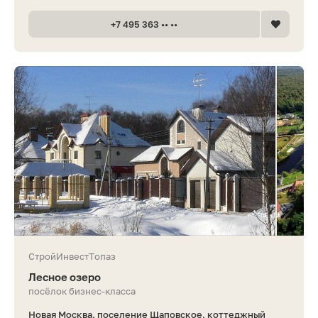
+7 495 363 •• ••
СтройИнвестТопаз
Лесное озеро
посёлок бизнес-класса
Новая Москва, поселение Щаповское, коттеджный