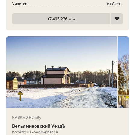
Участки
от 8 сот.
+7 495 276 •• ••
KASKAD Family
Вельяминовский УездЪ
посёлок эконом-класса