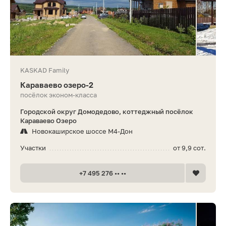
KASKAD Family
Караваево озеро-2
посёлок эконом-класса
Городской округ Домодедово, коттеджный посёлок
Караваево Озеро
Новокаширское шоссе М4-Дон
Участки
от 9,9 сот.
+7 495 276 •• ••