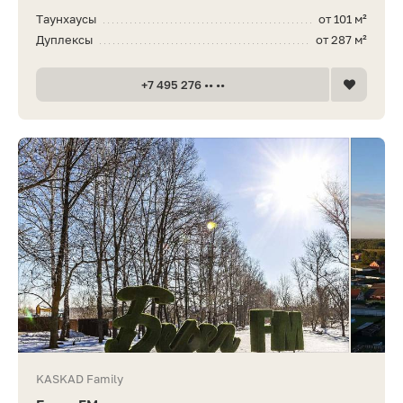
Таунхаусы
от 101 м²
Дуплексы
от 287 м²
+7 495 276 •• ••
KASKAD Family