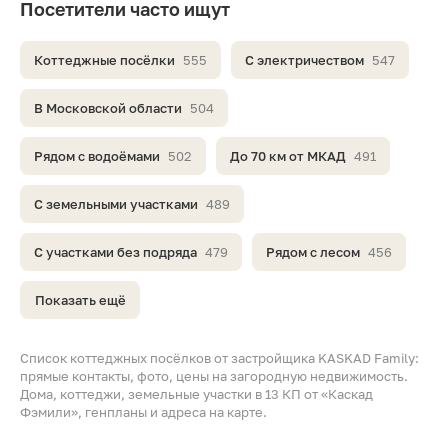
Посетители часто ищут
Коттеджные посёлки
555
С электричеством
547
В Московской области
504
Рядом с водоёмами
502
До 70 км от МКАД
491
С земельными участками
489
С участками без подряда
479
Рядом с лесом
456
Показать ещё
Список коттеджных посёлков от застройщика KASKAD Family:
прямые контакты, фото, цены на загородную недвижимость.
Дома, коттеджи, земельные участки в 13 КП от «Каскад
Фэмили», генпланы и адреса на карте.