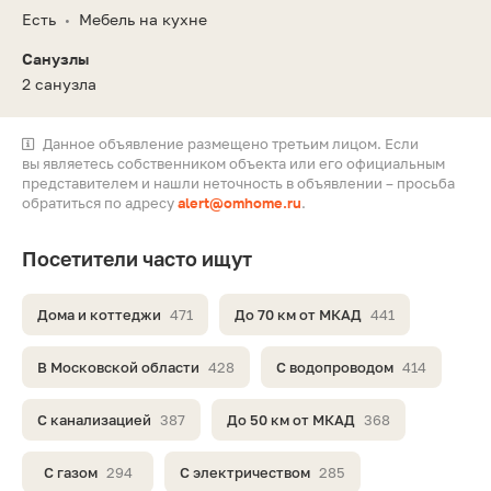
Есть
Мебель на кухне
•
Санузлы
2 санузла
Данное объявление размещено третьим лицом. Если
вы являетесь собственником объекта или его официальным
представителем и нашли неточность в объявлении – просьба
обратиться по адресу
alert@omhome.ru
.
Посетители часто ищут
Дома и коттеджи
471
До 70 км от МКАД
441
В Московской области
428
С водопроводом
414
С канализацией
387
До 50 км от МКАД
368
С газом
294
С электричеством
285