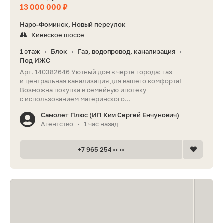
13 000 000 ₽
Наро-Фоминск, Новый переулок
Киевское шоссе
1 этаж
Блок
Газ, водопровод, канализация
•
•
•
Под ИЖС
Арт. 140382646 Уютный дом в черте города: газ
и центральная канализация для вашего комфорта!
Возможна покупка в семейную ипотеку
с использованием материнского...
Самолет Плюс (ИП Ким Сергей Енчунович)
Агентство
1 час назад
•
+7 965 254 •• ••