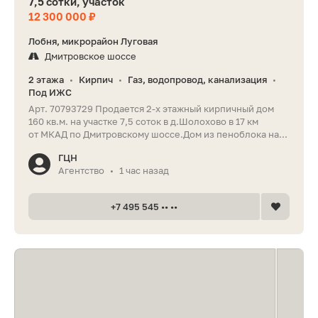
7,5 сотки, участок
12 300 000 ₽
Лобня, микрорайон Луговая
Дмитровское шоссе
2 этажа
Кирпич
Газ, водопровод, канализация
•
•
•
Под ИЖС
Арт. 70793729 Продается 2-х этажный кирпичный дом
160 кв.м. на участке 7,5 соток в д.Шолохово в 17 км
от МКАД по Дмитровскому шоссе.Дом из пеноблока на...
ГЦН
Агентство
1 час назад
•
+7 495 545 •• ••