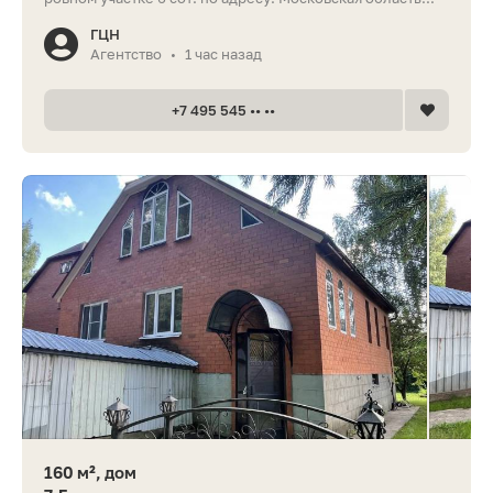
ГЦН
Агентство
1 час назад
•
+7 495 545 •• ••
160 м², дом