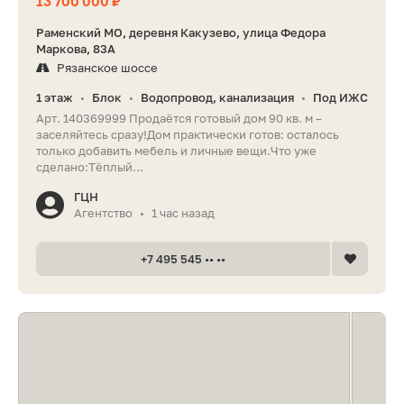
13 700 000 ₽
Раменский МО, деревня Какузево, улица Федора
Маркова, 83А
Рязанское шоссе
1 этаж
Блок
Водопровод, канализация
Под ИЖС
•
•
•
Арт. 140369999 Продаётся готовый дом 90 кв. м –
заселяйтесь сразу!Дом практически готов: осталось
только добавить мебель и личные вещи.Что уже
сделано:Тёплый...
ГЦН
Агентство
1 час назад
•
+7 495 545 •• ••