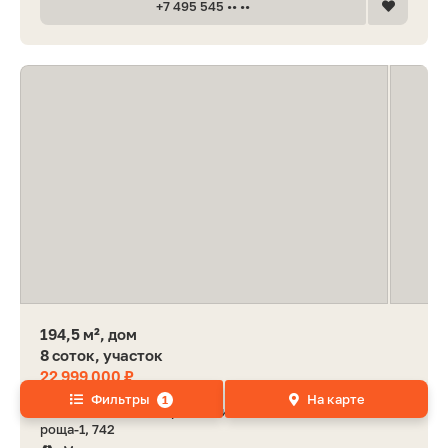
+7 495 545 •• ••
194,5 м², дом
8 соток, участок
22 999 000 ₽
Фильтры
На карте
1
Одинцовский ГО, деревня Сивково, КП Зелёная
роща-1, 742