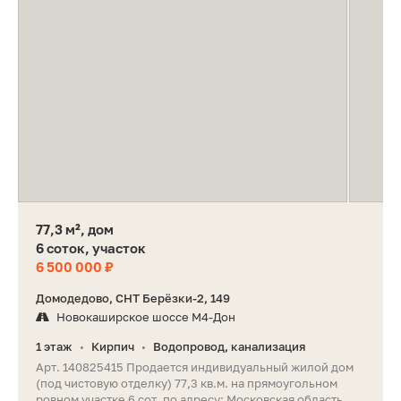
77,3 м², дом
6 соток, участок
6 500 000 ₽
Домодедово, СНТ Берёзки-2, 149
Новокаширское шоссе М4-Дон
1 этаж
Кирпич
Водопровод, канализация
•
•
Арт. 140825415 Продается индивидуальный жилой дом
(под чистовую отделку) 77,3 кв.м. на прямоугольном
ровном участке 6 сот. по адресу: Московская область...