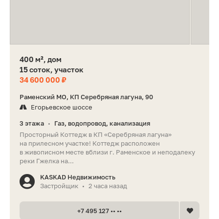
400 м², дом
15 соток, участок
34 600 000 ₽
Раменский МО, КП Серебряная лагуна, 90
Егорьевское шоссе
3 этажа
Газ, водопровод, канализация
•
Просторный Коттедж в КП «Серебряная лагуна»
на прилесном участке! Коттедж расположен
в живописном месте вблизи г. Раменское и неподалеку
реки Гжелка на...
KASKAD Недвижимость
Застройщик
2 часа назад
•
+7 495 127 •• ••