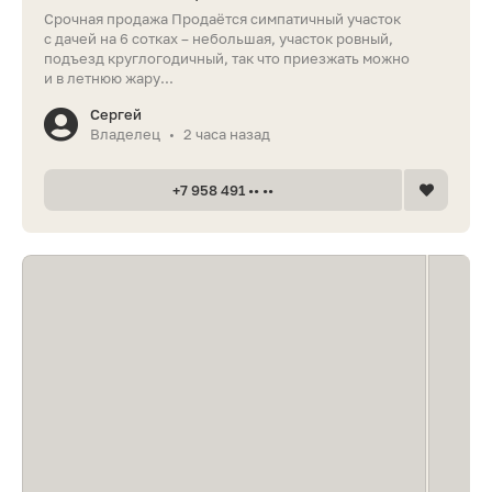
Срочная продажа Продаётся симпатичный участок
с дачей на 6 сотках – небольшая, участок ровный,
подъезд круглогодичный, так что приезжать можно
и в летнюю жару...
Сергей
Владелец
2 часа назад
•
+7 958 491 •• ••