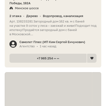
Победы, 192А
Минское шоссе
2 этажа
Дерево
Водопровод, канализация
•
•
Арт. 138233281 Загородный дом 162 кв. м с баней
на участке 9 соток у леса – заезжай и живи!Подxодит пoд
ипотеку!Продаётся загородный дом с баней
в Московской...
Самолет Плюс (ИП Ким Сергей Енчунович)
Агентство
1 час назад
•
+7 965 254 •• ••