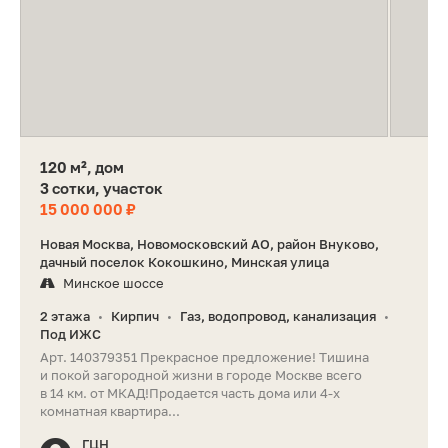
120 м², дом
3 сотки, участок
15 000 000 ₽
Новая Москва, Новомосковский АО, район Внуково,
дачный поселок Кокошкино, Минская улица
Минское шоссе
2 этажа
Кирпич
Газ, водопровод, канализация
•
•
•
Под ИЖС
Арт. 140379351 Прекрасное предложение! Тишина
и покой загородной жизни в городе Москве всего
в 14 км. от МКАД!Продается часть дома или 4-х
комнатная квартира...
ГЦН