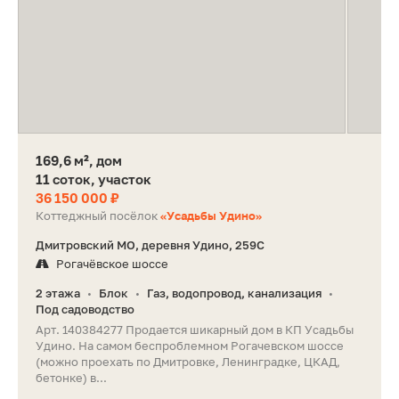
169,6 м², дом
11 соток, участок
36 150 000 ₽
Коттеджный посёлок
«Усадьбы Удино»
Дмитровский МО, деревня Удино, 259С
Рогачёвское шоссе
2 этажа
Блок
Газ, водопровод, канализация
•
•
•
Под садоводство
Арт. 140384277 Продается шикарный дом в КП Усадьбы
Удино. На самом беспроблемном Рогачевском шоссе
(можно проехать по Дмитровке, Ленинградке, ЦКАД,
бетонке) в...