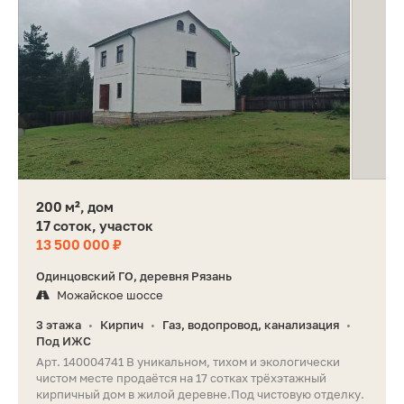
200 м², дом
17 соток, участок
13 500 000 ₽
Одинцовский ГО, деревня Рязань
Можайское шоссе
3 этажа
Кирпич
Газ, водопровод, канализация
•
•
•
Под ИЖС
Арт. 140004741 В уникальном, тихом и экологически
чистом месте продаётся на 17 сотках трёхэтажный
кирпичный дом в жилой деревне.Под чистовую отделку.