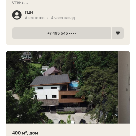
Стены...
ГЦН
Агентство
4 часа назад
•
+7 495 545 •• ••
400 м², дом