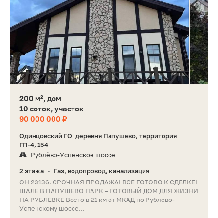
200 м², дом
10 соток, участок
90 000 000 ₽
Одинцовский ГО, деревня Папушево, территория
ГП-4, 154
Рублёво-Успенское шоссе
2 этажа
Газ, водопровод, канализация
•
ОН 23136. СРОЧНАЯ ПРОДАЖА! ВСЕ ГОТОВО К СДЕЛКЕ!
ШАЛЕ В ПАПУШЕВО ПАРК – ГОТОВЫЙ ДОМ ДЛЯ ЖИЗНИ
НА РУБЛЕВКЕ Всего в 21 км от МКАД по Рублево-
Успенскому шоссе...