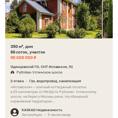
350 м², дом
66 соток, участок
90 000 000 ₽
Одинцовский ГО, СНТ Иславское, 51
Рублёво-Успенское шоссе
2 этажа
Газ, водопровод, канализация
•
«Иславское» – элитный коттеджный поселок
в 25 километрах от МКАД по Рублево- Успенскому
шоссе, на берегу Москвы-реки. На обширной
охраняемой территории...
KASKAD Недвижимость
Застройщик
5 часов назад
•