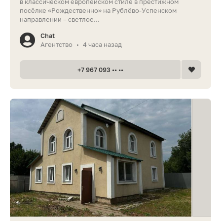
в классическом европейском стиле в престижном
посёлке «Рождественно» на Рублёво-Успенском
направлении – светлое...
Chat
Агентство
4 часа назад
•
+7 967 093 •• ••