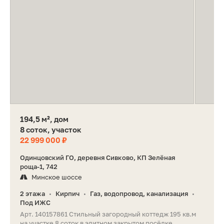
194,5 м², дом
8 соток, участок
22 999 000 ₽
Одинцовский ГО, деревня Сивково, КП Зелёная
роща-1, 742
Минское шоссе
2 этажа
Кирпич
Газ, водопровод, канализация
•
•
•
Под ИЖС
Арт. 140157861 Стильный загородный коттедж 195 кв.м
на участке 8 соток в элитном закрытом посёлке