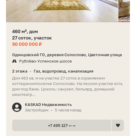
460 м², дом
27 соток, участок
90 000 000 ₽
Одинцовский ГО, деревня Солослово, Цветочная улица
Рублёво-Успенское шоссе
2 этажа
Газ, водопровод, канализация
•
Дом 463 кв. м на участке 27 соток в охраняемом
коттеджномпоселке Солослово. На лесном участке есть
дом под баню. Цоколь: санузел, бильярд, домашний
кинотеатр...
KASKAD Недвижимость
Застройщик
5 часов назад
•
+7 495 127 •• ••