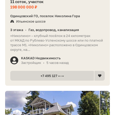
11 соток, участок
198 000 000 ₽
Одинцовский ГО, поселок Николина Гора
Ильинское шоссе
3 этажа
Газ, водопровод, канализация
•
«Николино» – клубный посёлок в 24 километрах
от МКАД по Рублево-Успенскому шоссе или по платной
трассе M1. «Николино» расположено в Одинцовском
округе, на...
KASKAD Недвижимость
Застройщик
5 часов назад
•
+7 495 127 •• ••