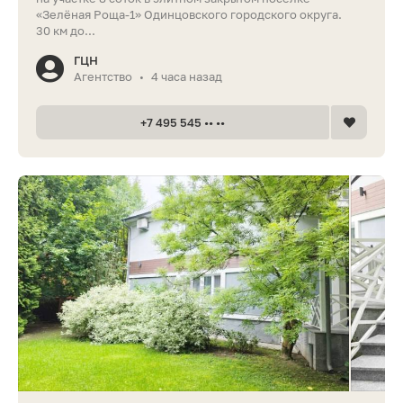
«Зелёная Роща-1» Одинцовского городского округа.
30 км до...
ГЦН
Агентство
4 часа назад
•
+7 495 545 •• ••