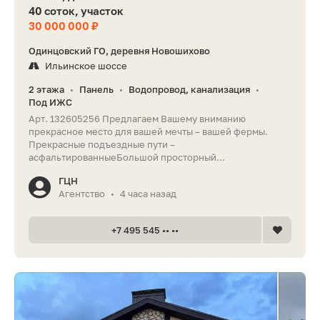
40 соток, участок
30 000 000 ₽
Одинцовский ГО, деревня Новошихово
Ильинское шоссе
2 этажа
Панель
Водопровод, канализация
•
•
•
Под ИЖС
Арт. 132605256 Предлагаем Вашему вниманию
прекрасное место для вашей мечты – вашей фермы.
Прекрасные подъездные пути –
асфальтированныеБольшой просторный...
ГЦН
Агентство
4 часа назад
•
+7 495 545 •• ••