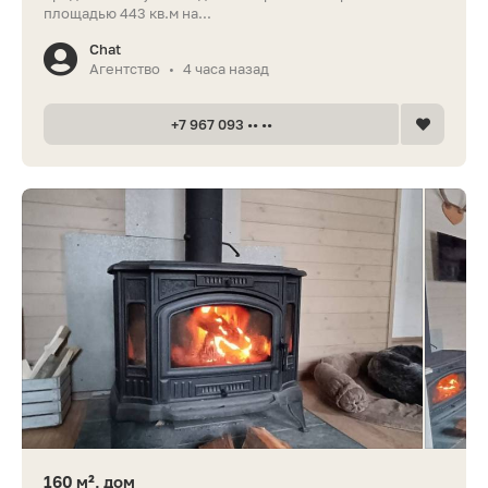
площадью 443 кв.м на...
Chat
Агентство
4 часа назад
•
+7 967 093 •• ••
160 м², дом