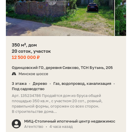
350 м², дом
20 соток, участок
12 500 000 ₽
Одинцовский ГО, деревня Сивково, ТСН Бутынь, 205
Минское шоссе
3 этажа
Дерево
Газ, водопровод, канализация
•
•
•
Под садоводство
Арт. 135234786 Продаётся дом из бруса общей
площадью 350 кв.м , с участком 20 сот., ровный,
правильной формы, огорожен со всех сторон.
В строительстве дома...
МИЦ-Столичный ипотечный центр недвижимос
Агентство
4 часа назад
•