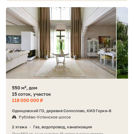
550 м², дом
15 соток, участок
118 000 000 ₽
Одинцовский ГО, деревня Солослово, КИЗ Горки-8
Рублёво-Успенское шоссе
2 этажа
Газ, водопровод, канализация
•
Дом 550 кв. м на участке 15 соток в охраняемом