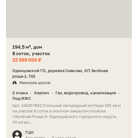
194,5 м², дом
8 соток, участок
22 999 000 ₽
Одинцовский ГО, деревня Сивково, КП Зелёная
роща-1, 742
Минское шоссе
2 этажа
Кирпич
Газ, водопровод, канализация
•
•
•
Под ИЖС
Арт. 140157861 Стильный загородный коттедж 195 кв.м
на участке 8 соток в элитном закрытом посёлке
«Зелёная Роща-1» Одинцовского городского округа.
30 км до...
ГЦН
Агентство
3 часа назад
•