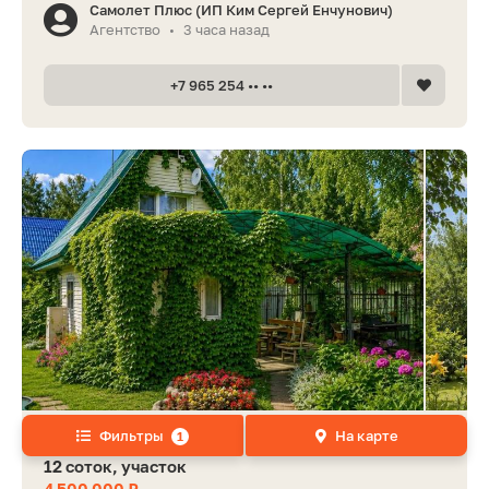
Самолет Плюс (ИП Ким Сергей Енчунович)
Агентство
3 часа назад
•
+7 965 254 •• ••
Фильтры
На карте
1
70 м², дом
12 соток, участок