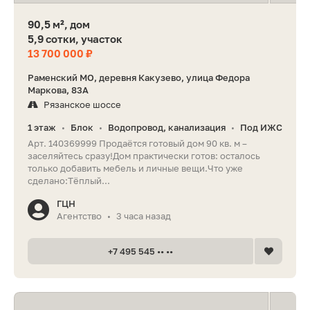
90,5 м², дом
5,9 сотки, участок
13 700 000 ₽
Раменский МО, деревня Какузево, улица Федора
Маркова, 83А
Рязанское шоссе
1 этаж
Блок
Водопровод, канализация
Под ИЖС
•
•
•
Арт. 140369999 Продаётся готовый дом 90 кв. м –
заселяйтесь сразу!Дом практически готов: осталось
только добавить мебель и личные вещи.Что уже
сделано:Тёплый...
ГЦН
Агентство
3 часа назад
•
+7 495 545 •• ••