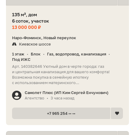
135 м², дом
6 соток, участок
13 000 000 ₽
Наро-Фоминск, Новый переулок
Киевское шоссе
1 этаж
Блок
Газ, водопровод, канализация
•
•
•
Под ИЖС
Арт. 140382646 Уютный дом в черте города: газ
и центральная канализация для вашего комфорта!
Возможна покупка в семейную ипотеку
с использованием материнского...
Самолет Плюс (ИП Ким Сергей Енчунович)
Агентство
3 часа назад
•
+7 965 254 •• ••