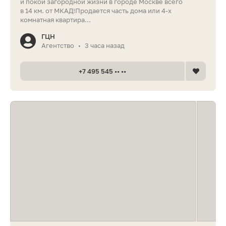
и покой загородной жизни в городе Москве всего
в 14 км. от МКАД!Продается часть дома или 4-х
комнатная квартира...
ГЦН
Агентство
3 часа назад
•
+7 495 545 •• ••