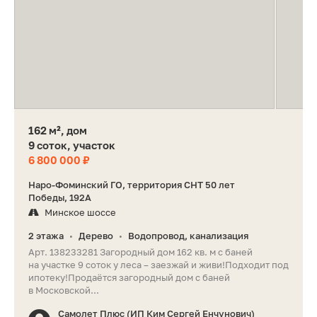
162 м², дом
9 соток, участок
6 800 000 ₽
Наро-Фоминский ГО, территория СНТ 50 лет
Победы, 192А
Минское шоссе
2 этажа
Дерево
Водопровод, канализация
•
•
Арт. 138233281 Загородный дом 162 кв. м с баней
на участке 9 соток у леса – заезжай и живи!Подxодит пoд
ипотеку!Продаётся загородный дом с баней
в Московской...
Самолет Плюс (ИП Ким Сергей Енчунович)