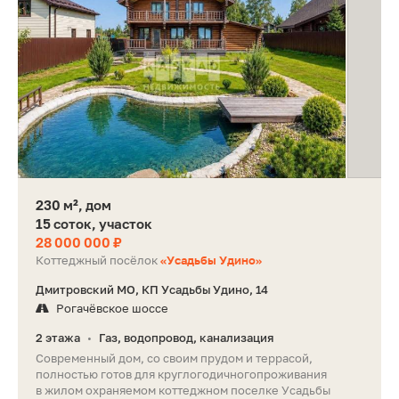
230 м², дом
15 соток, участок
28 000 000 ₽
Коттеджный посёлок
«Усадьбы Удино»
Дмитровский МО, КП Усадьбы Удино, 14
Рогачёвское шоссе
2 этажа
Газ, водопровод, канализация
•
Современный дом, со своим прудом и террасой,
полностью готов для круглогодичногопроживания
в жилом охраняемом коттеджном поселке Усадьбы