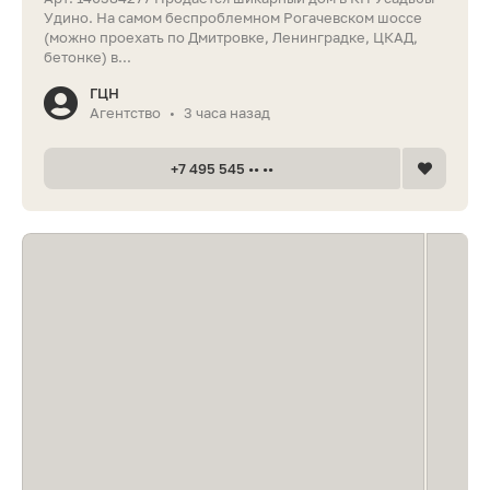
Удино. На самом беспроблемном Рогачевском шоссе
(можно проехать по Дмитровке, Ленинградке, ЦКАД,
бетонке) в...
ГЦН
Агентство
3 часа назад
•
+7 495 545 •• ••