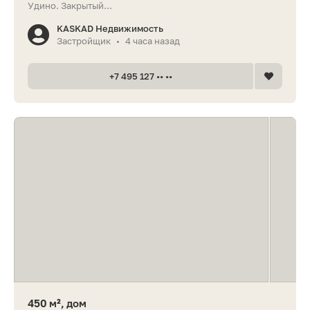
Удино. Закрытый...
KASKAD Недвижимость
Застройщик
4 часа назад
•
+7 495 127 •• ••
450 м², дом