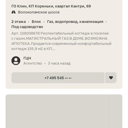
ГО Клин, КП Кореньки, квартал Кантри, 69
Волоколамское шоссе
2 этажа
Блок
Газ, водопровод, канализация
•
•
•
Под садоводство
Арт. 138008678 Респектабельный коттедж в поселке
с газом.МАГИСТРАЛЬНЫЙ ГАЗ В ДОМЕ.ВОЗМОЖНА
ИПОТЕКА.Продается соврeмeнный комфортабельный
коттедж 135,9 м2 в КП...
ГЦН
Агентство
3 часа назад
•
+7 495 545 •• ••