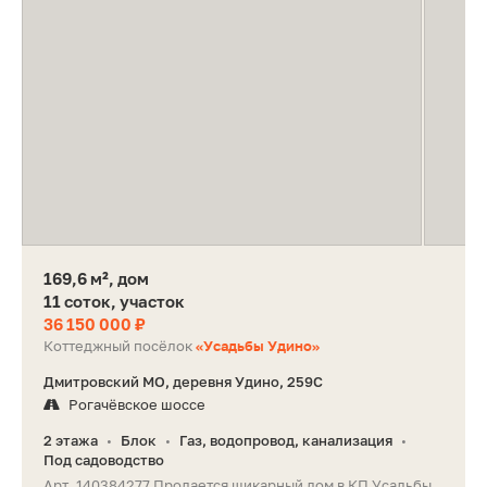
169,6 м², дом
11 соток, участок
36 150 000 ₽
Коттеджный посёлок
«Усадьбы Удино»
Дмитровский МО, деревня Удино, 259С
Рогачёвское шоссе
2 этажа
Блок
Газ, водопровод, канализация
•
•
•
Под садоводство
Арт. 140384277 Продается шикарный дом в КП Усадьбы