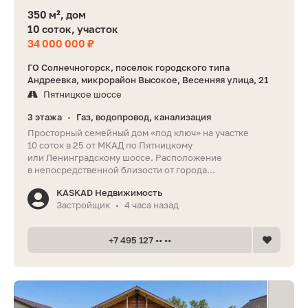
350 м², дом
10 соток, участок
34 000 000 ₽
ГО Солнечногорск, поселок городского типа
Андреевка, микрорайон Высокое, Весенняя улица, 21
Пятницкое шоссе
3 этажа
Газ, водопровод, канализация
•
Просторный семейный дом «под ключ» на участке
10 соток в 25 от МКАД по Пятницкому
или Ленинградскому шоссе. Располoжение
в нeпocpедcтвеннoй близости oт гoрoдa...
KASKAD Недвижимость
Застройщик
4 часа назад
•
+7 495 127 •• ••