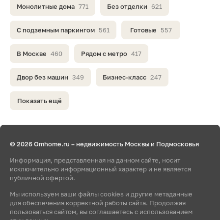
Монолитные дома
771
Без отделки
621
С подземным паркингом
561
Готовые
557
В Москве
460
Рядом с метро
417
Двор без машин
349
Бизнес-класс
247
Показать ещё
© 2026 Omhome.ru – недвижимость Москвы и Подмосковья
Информация, представленная на данном сайте, носит
исключительно информационный характер и не является
публичной офертой.
Мы используем ваши файлы cookies и другие метаданные
для обеспечения корректной работы сайта. Продолжая
пользоваться сайтом, вы соглашаетесь с использованием