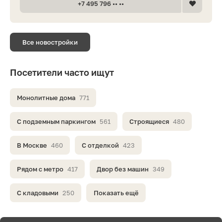
+7 495 796 •• ••
Все новостройки
Посетители часто ищут
Монолитные дома
771
С подземным паркингом
561
Строящиеся
480
В Москве
460
С отделкой
423
Рядом с метро
417
Двор без машин
349
С кладовыми
250
Показать ещё