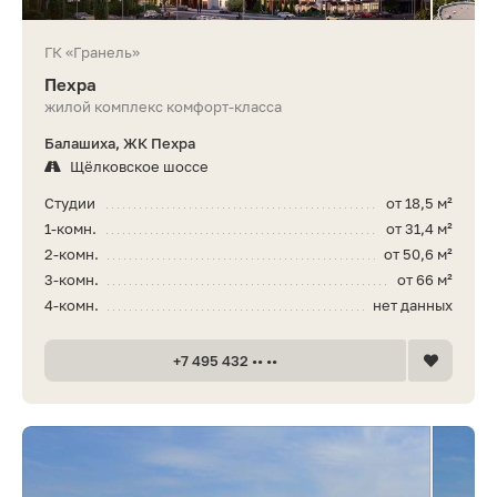
ГК «Гранель»
Пехра
жилой комплекс комфорт-класса
Балашиха, ЖК Пехра
Щёлковское шоссе
Студии
от 18,5 м²
1-комн.
от 31,4 м²
2-комн.
от 50,6 м²
3-комн.
от 66 м²
4-комн.
нет данных
+7 495 432 •• ••