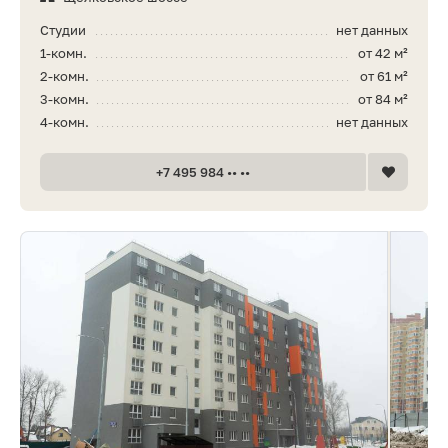
Студии
нет данных
1-комн.
от 42 м²
2-комн.
от 61 м²
3-комн.
от 84 м²
4-комн.
нет данных
+7 495 984 •• ••