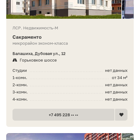
ЛСР. Недвижимость-М
Сакраменто
микрорайон эконом-класса
Балашиха, Дубовая ул., 12
Горьковкое шоссе
Студии
нет данных
1-комн.
от 34 м²
2-комн.
нет данных
3-комн.
нет данных
4-комн.
нет данных
+7 495 228 •• ••