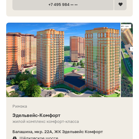
+7 495 984 •• ••
Римэка
Эдель­вейс-Ком­форт
жилой комплекс комфорт-класса
Балашиха, мкр. 22А, ЖК Эдельвейс Комфорт
Щёлковское шоссе