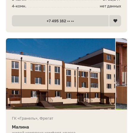
4-комн.
нет данных
+7 495 162 •• ••
ГК «Гранель», Фрегат
Малина
жилой комплекс комфорт-класса