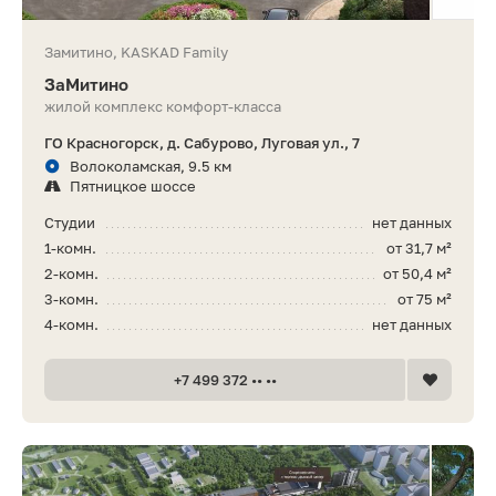
Замитино, KASKAD Family
ЗаМитино
жилой комплекс комфорт-класса
ГО Красногорск, д. Сабурово, Луговая ул., 7
Волоколамская, 9.5 км
Пятницкое шоссе
Студии
нет данных
1-комн.
от 31,7 м²
2-комн.
от 50,4 м²
3-комн.
от 75 м²
4-комн.
нет данных
+7 499 372 •• ••