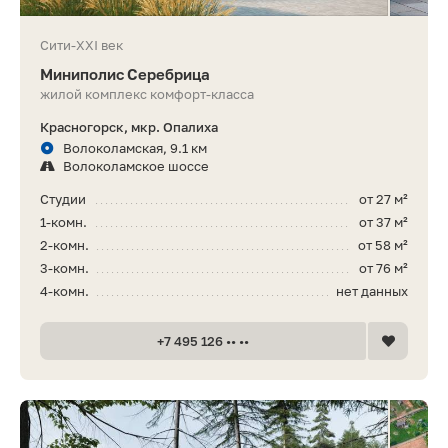
Сити-XXI век
Миниполис Серебрица
жилой комплекс комфорт-класса
Красногорск, мкр. Опалиха
Волоколамская, 9.1 км
Волоколамское шоссе
Студии
от 27 м²
1-комн.
от 37 м²
2-комн.
от 58 м²
3-комн.
от 76 м²
4-комн.
нет данных
+7 495 126 •• ••