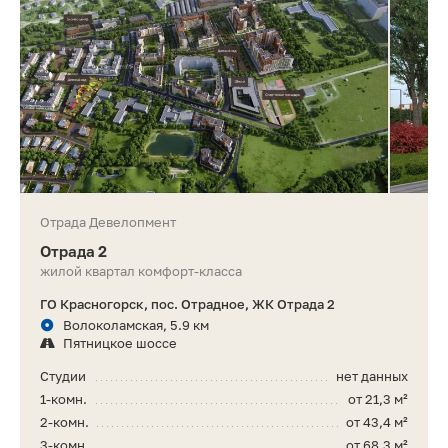
Отрада Девелопмент
Отрада 2
жилой квартал комфорт-класса
ГО Красногорск, пос. Отрадное, ЖК Отрада 2
Волоколамская, 5.9 км
Пятницкое шоссе
Студии
нет данных
1-комн.
от 21,3 м²
2-комн.
от 43,4 м²
3-комн.
от 68,3 м²