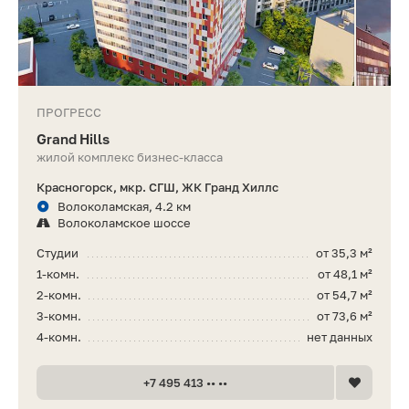
ПРОГРЕСС
Grand Hills
жилой комплекс бизнес-класса
Красногорск, мкр. СГШ, ЖК Гранд Хиллс
Волоколамская, 4.2 км
Волоколамское шоссе
Студии
от 35,3 м²
1-комн.
от 48,1 м²
2-комн.
от 54,7 м²
3-комн.
от 73,6 м²
4-комн.
нет данных
+7 495 413 •• ••