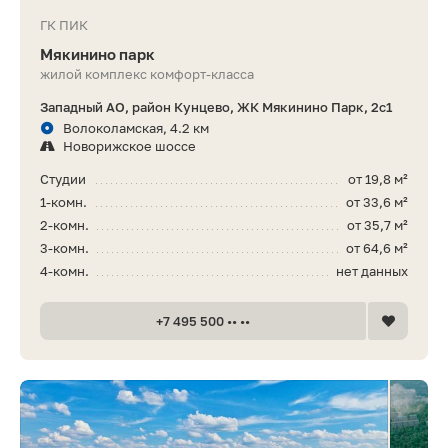
ГК ПИК
Мякинино парк
жилой комплекс комфорт-класса
Западный АО, район Кунцево, ЖК Мякинино Парк, 2с1
Волоколамская, 4.2 км
Новорижское шоссе
Студии
от 19,8 м²
1-комн.
от 33,6 м²
2-комн.
от 35,7 м²
3-комн.
от 64,6 м²
4-комн.
нет данных
+7 495 500 •• ••