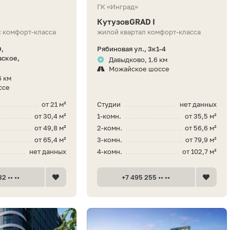
ГК «Инград»
КутузовGRAD I
 комфорт-класса
жилой квартал комфорт-класса
,
Рябиновая ул., 3к1-4
вское,
Давыдково, 1.6 км
Можайское шоссе
6 км
ссе
от 21 м²
Студии
нет данных
от 30,4 м²
1-комн.
от 35,5 м²
от 49,8 м²
2-комн.
от 56,6 м²
от 65,4 м²
3-комн.
от 79,9 м²
нет данных
4-комн.
от 102,7 м²
2 •• ••
+7 495 255 •• ••