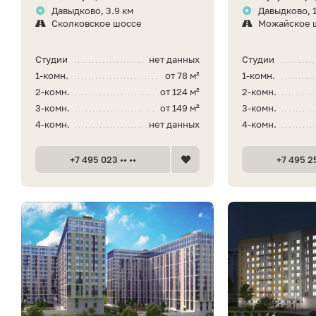
Давыдково, 3.9 км
Давыдково, 1
Сколковское шоссе
Можайское 
Студии
нет данных
Студии
1-комн.
от 78 м²
1-комн.
2-комн.
от 124 м²
2-комн.
3-комн.
от 149 м²
3-комн.
4-комн.
нет данных
4-комн.
+7 495 023 •• ••
+7 495 25