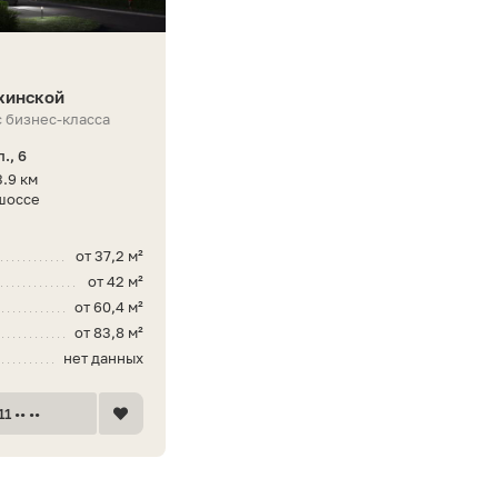
хинской
 бизнес-класса
., 6
3.9 км
шоссе
от 37,2 м²
от 42 м²
от 60,4 м²
от 83,8 м²
нет данных
1 •• ••