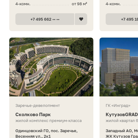
4-комн.
от 98 м²
4-комн.
+7 495 662 •• ••
+7 495 18
Заречье-девелопмент
ГК «Инград»
Сколково Парк
КутузовGRAD 
жилой комплекс премиум-класса
жилой квартал 
Одинцовский ГО, пос. Заречье,
Западный АО, М
Весенняя ул., 2к1
ЖК Кутузов Гра