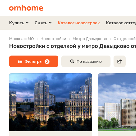
Купить
Снять
Каталог новостроек
Каталог котт
Москва и МО
Новостройки
Метро Давыдково
С отделкой
Новостройки с отделкой у метро Давыдково о
Фильтры
По названию
2