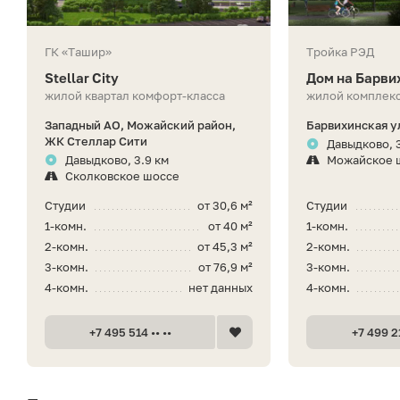
ГК «Ташир»
Тройка РЭД
Stellar City
Дом на Барви
жилой квартал комфорт-класса
жилой комплекс
Западный АО, Можайский район,
Барвихинская ул
ЖК Стеллар Сити
Давыдково, 
Давыдково, 3.9 км
Можайское 
Сколковское шоссе
Студии
от 30,6 м²
Студии
1-комн.
от 40 м²
1-комн.
2-комн.
от 45,3 м²
2-комн.
3-комн.
от 76,9 м²
3-комн.
4-комн.
нет данных
4-комн.
+7 495 514 •• ••
+7 499 21