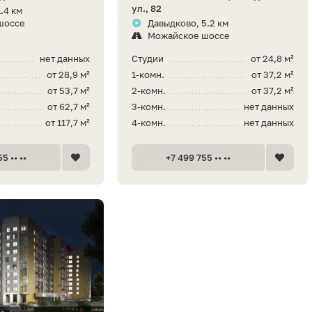
ул., 82
.4 км
шоссе
Давыдково, 5.2 км
Можайское шоссе
нет данных
Студии
от 24,8 м²
от 28,9 м²
1-комн.
от 37,2 м²
от 53,7 м²
2-комн.
от 37,2 м²
от 62,7 м²
3-комн.
нет данных
от 117,7 м²
4-комн.
нет данных
5 •• ••
+7 499 755 •• ••