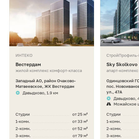
ИНТЕКО
СтройПрофиль
Вестердам
Sky Skolkovo
жилой комплекс комфорт-класса
апарт-комплекс
Западный АО, район Очаково-
Одинцовский ГО
Матвеевское, ЖК Вестердам
пос. Новоивано
ул., 47А
Давыдково, 1.9 км
Давыдково, 
Можайское 
Студии
от 25 м²
Студии
1-комн.
от 33 м²
1-комн.
2-комн.
от 52 м²
2-комн.
3-комн.
от 79 м²
3-комн.