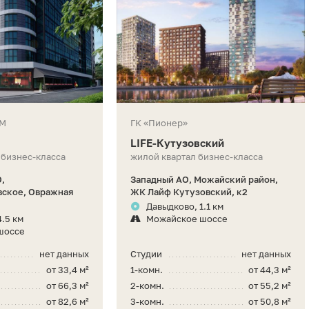
-М
ГК «Пионер»
LIFE-Кутузовский
 бизнес-класса
жилой квартал бизнес-класса
,
Западный АО, Можайский район,
вское, Овражная
ЖК Лайф Кутузовский, к2
Давыдково, 1.1 км
4.5 км
Можайское шоссе
шоссе
нет данных
Студии
нет данных
от 33,4 м²
1-комн.
от 44,3 м²
от 66,3 м²
2-комн.
от 55,2 м²
от 82,6 м²
3-комн.
от 50,8 м²