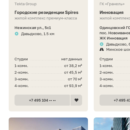
Tekta Group
ГК «Гранель»
Городские резиденции Spires
Инновация
жилой комплекс премиум-класса
жилой комплекс
Нежинская ул., 5с1
Одинцовский ГО
пос. Новоивано
Давыдково, 1.5 км
ЖК Инновация
Давыдково, 
Минское шо
Студии
нет данных
Студии
1-комн.
от 38,2 м²
1-комн.
2-комн.
от 45,5 м²
2-комн.
3-комн.
от 70 м²
3-комн.
4-комн.
от 93,9 м²
4-комн.
+7 495 104 •• ••
+7 495 43