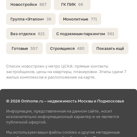
Новостройки
867
ГК ПИК
66
Группа «Эталон»
36
Монолитные
771
Без отделки
621
С подземным паркингом
561
Готовые
557
Строящиеся
480
Показать ещё
Список новостроек у метро ЦСКА: прямые контакты
застройщиков, цены на квартиры, планировки. Этапы сдачи 7
жилых комплексов и расположение на карте.
© 2026 Omhome.ru – недвижимость Москвы и Подмосковья
Информация, представленная на данном сайте, носит
исключительно информационный характер и не является
публичной офертой.
Мы используем ваши файлы cookies и другие метаданные