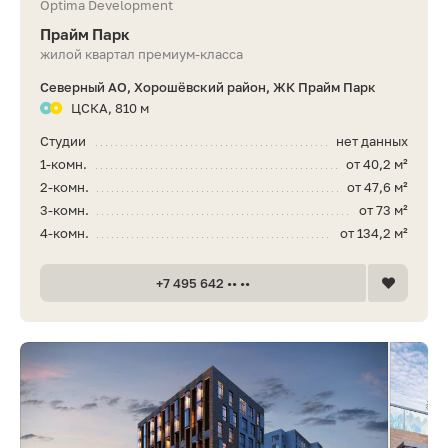
Optima Development
Прайм Парк
жилой квартал премиум-класса
Северный АО, Хорошёвский район, ЖК Прайм Парк
ЦСКА, 810 м
Студии
нет данных
1-комн.
от 40,2 м²
2-комн.
от 47,6 м²
3-комн.
от 73 м²
4-комн.
от 134,2 м²
+7 495 642 •• ••