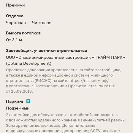
Премиум
Отделка
Черновая
Чистовая
•
Высота потолков
От 3,1 м
Застройщик, участники строительства
ООО «Специализированный застройщик «ПРАЙМ ПАРК»
(Optima Development)
Проектная декларация представлена на сайте застройщика,
а также в единой информационной системе жилищного
строительства (ЕИСЖС) на сайте
https://наш.дом.рф/
в соответвии с Постановлением Правительства РФ №1133
от 25.09.2018.
Паркинг
Подземный
2 автомойки для обслуживания автомобилей, шиномонтаж
с возможностью удаленного хранения зимней/летней резины;
Зона хранения велосипедов; Дополнительные
индивидуальные помещения для хранения; CCTV покрытие