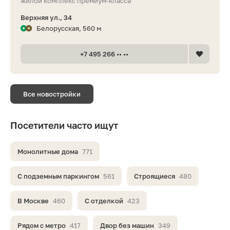
жилой комплекс премиум-класса
Верхняя ул., 34
Белорусская, 560 м
+7 495 266 •• ••
Все новостройки
Посетители часто ищут
Монолитные дома
771
С подземным паркингом
561
Строящиеся
480
В Москве
460
С отделкой
423
Рядом с метро
417
Двор без машин
349